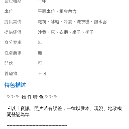
最短租期
一年
南投縣
不拘
20坪以下
車位
平面車位，租金內含
雲林縣
提供設備
電視、冰箱、冷氣、洗衣機、熱水器
20~30 坪
30~40 坪
嘉義市
提供傢俱
沙發、床、衣櫃、桌子、椅子
40~50 坪
50~60 坪
嘉義縣
身分要求
無
60~70 坪
70~80 坪
性別要求
無
台南市
開伙
可
高雄市
80坪以上
養竉物
不可
澎湖縣
~
坪
特色描述
屏東縣
樓層
台東縣
不拘
地下室
花蓮縣