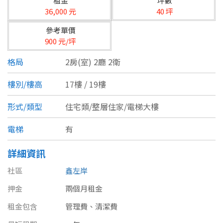
租金
坪數
台北市
36,000 元
40 坪
基隆市
參考單價
900 元/坪
新北市
格局
2房(室) 2廳 2衛
宜蘭縣
樓別/樓高
17樓 / 19樓
類型(可複選)
桃園市
形式/類型
住宅類/整層住家/電梯大樓
不拘
公寓
電梯大樓
套房
新竹市
電梯
有
別墅
透天厝
樓中樓
華廈
新竹縣
詳細資訊
農舍
辦公
店面
工廠
苗栗縣
社區
鑫左岸
台中市
廠辦
倉庫
土地
其他
押金
兩個月租金
彰化縣
租金包含
管理費、清潔費
坪數