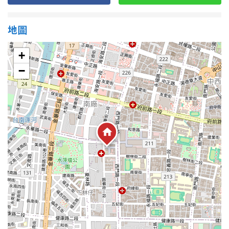
地圖
屋齡
不拘
5 年以下
+
−
5-10 年
10-20 年
20-30 年
30-40 年
40 年以上
售價