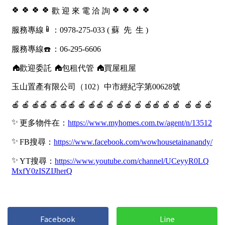
1樓
2樓
金門連江
3樓
4樓
5~10樓
11~20樓
21樓以上
~
樓
格局
不拘
1房
2房
3房
4房
5房以上
Facebook
Line