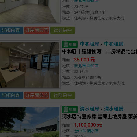
地區：
新北市
板橋區
坪數：23.07 坪
格局：2+1房(室) 2廳 1衛
類型：住宅類 / 整層住家 / 電梯大樓
詳細內容
好屋問與答
社群房仲
中和租屋
/
中和租房
中和區｜遠雄悅河｜二房精品宅出
35,000 元
租金：
地區：
新北市
中和區
坪數：33.16 坪
格局：2房(室) 1廳 1衛
類型：住宅類 / 整層住家 / 電梯大樓
詳細內容
好屋問與答
社群房仲
清水租屋
/
清水租房
清水區特登廠房 豐原土地房屋 張美慧 
1,100,000 元
租金：
地區：
台中市
清水區
坪數：2000 坪