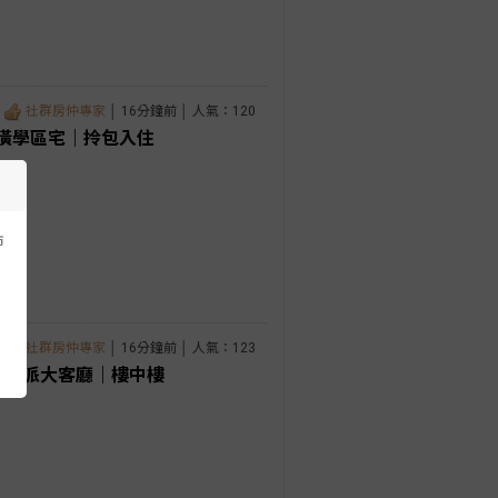
社群房仲專家
│ 16分鐘前 │ 人氣：120
潢學區宅｜拎包入住
市
社群房仲專家
│ 16分鐘前 │ 人氣：123
高氣派大客廳｜樓中樓