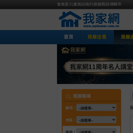
會員登入
|
會員註冊
|
刊登服務
|
目標縣市
首頁
房屋出售
房屋
我
租屋搜尋
縣市：
地區：
路段：