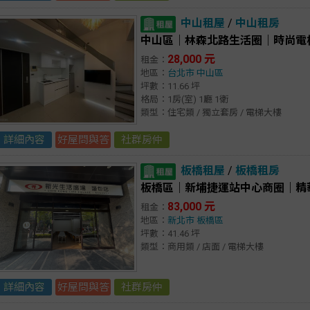
中山租屋
/
中山租房
中山區｜林森北路生活圈｜時尚電
28,000 元
租金：
地區：
台北市
中山區
坪數：11.66 坪
格局：1房(室) 1廳 1衛
類型：住宅類 / 獨立套房 / 電梯大樓
詳細內容
好屋問與答
社群房仲
板橋租屋
/
板橋租房
板橋區｜新埔捷運站中心商圈｜精
83,000 元
租金：
地區：
新北市
板橋區
坪數：41.46 坪
類型：商用類 / 店面 / 電梯大樓
詳細內容
好屋問與答
社群房仲