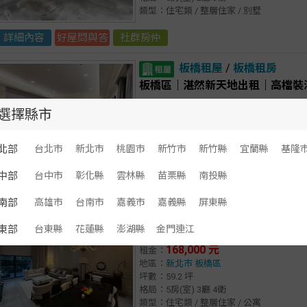
類型：住宅類 / 整層住家 / 別墅
詳細內容
好屋問與答
社群房仲
板橋租屋
/
板橋租房
板橋區｜湛然新天地出租｜高檔裝
59,000 元
租金：
選擇縣市
地區：
新北市
板橋區
坪數：65.52 坪
格局：4房(室) 2廳 2衛
北部
台北市
新北市
桃園市
新竹市
新竹縣
宜蘭縣
基隆
類型：住宅類 / 整層住家 / 電梯大樓
中部
台中市
彰化縣
雲林縣
苗栗縣
南投縣
詳細內容
好屋問與答
社群房仲
南部
高雄市
台南市
嘉義市
嘉義縣
屏東縣
板橋租屋
/
板橋租房
東部
台東縣
花蓮縣
澎湖縣
金門連江
板橋區｜湛然新天地出租｜1樓挑
168,000 元
租金：
地區：
新北市
板橋區
坪數：59.2 坪
格局：5房(室) 3廳 4衛
類型：住宅類 / 整層住家 / 公寓