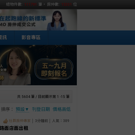
總物件數:
111791
筆， 房仲數:
15331
位
資訊
影音專區
共 5604 筆 / 目前顯示第 1 -15 筆
排序：
預設▼
刊登日期
價格高低
社群房仲專家
│ 3分鐘前 │ 人氣：389
正路面店面出租