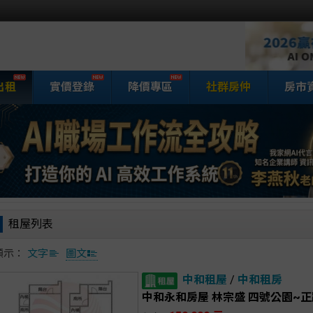
出租
實價登錄
降價專區
社群房仲
房市
家網房屋租賃
租屋列表
顯示：
文字
圖文
中和租屋
/
中和租房
中和永和房屋 林宗盛 四號公園~