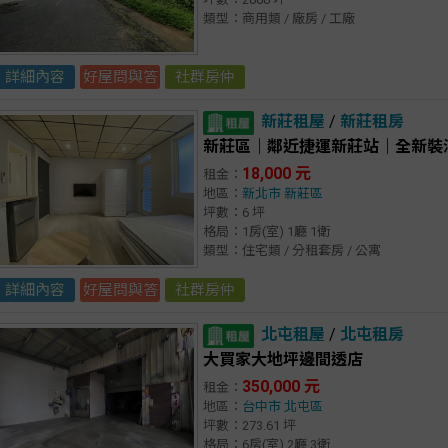
類型：商用類 / 廠房 / 工廠
詳細內容
好屋問與答
社群房仲
新莊租屋
/
新莊租房
新莊區｜鄰近捷運新莊站｜全新裝
18,000 元
租金：
地區：
新北市
新莊區
坪數：6 坪
格局：1房(室) 1廳 1衛
類型：住宅類 / 分租套房 / 公寓
詳細內容
好屋問與答
社群房仲
北屯租屋
/
北屯租房
大買家大地坪邊間透店
350,000 元
租金：
地區：
台中市
北屯區
坪數：273.61 坪
格局：6房(室) 2廳 3衛