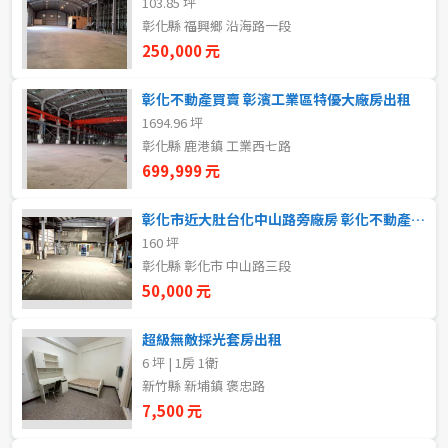
103.85 坪
20~30 坪
30~40 坪
嘉義市
彰化縣 福興鄉 沿海路一段
250,000 元
40~50 坪
50~60 坪
嘉義縣
彰化不動產買賣 彰濱工業區特優大廠房出租
60~70 坪
70~80 坪
台南市
1694.96 坪
彰化縣 鹿港鎮 工業西七路
高雄市
80坪以上
699,999 元
澎湖縣
~
坪
彰化市近大肚台化中山路旁廠房 彰化不動產買賣
160 坪
屏東縣
彰化縣 彰化市 中山路三段
樓層
台東縣
50,000 元
不拘
地下室
花蓮縣
超級無敵採光套房出租
6 坪 | 1房 1衛
1樓
2樓
金門連江
新竹縣 新埔鎮 褒忠路
7,500 元
3樓
4樓