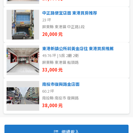
中正路便宜店面 東港買房推荐
23 坪
自租
屏東縣 東港鎮 中正路1段
房東自租
20,000 元
東港新鎮公所前黃金店住 東港買房推薦
49.76 坪 | 5房 2廳 2衛
屏東縣 東港鎮 船頭路
33,000 元
南投市復興路金店面
60.2 坪
南投縣 南投市 復興路
38,000 元
預設排序
價格從低到高
繼續載入