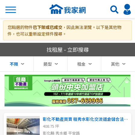
搜尋
您點選的物件
已下架或已成交
，因此無法瀏覽。以下是其他物
件，也可以重新設定條件搜尋。
我家網房屋租賃
找租屋 - 立即搜尋
熱門關鍵字
不限
類型
租金
其他
縣市
區域
不限
不限
台北市
彰化不動產買賣 租秀水彰化交流道倉儲合法廠房
408.75 坪
基隆市
彰化縣 秀水鄉 平安路