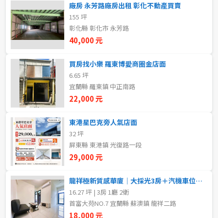
廠房 永芳路廠房出租 彰化不動產買賣
5~10樓
11~20樓
155 坪
彰化縣 彰化市 永芳路
21樓以上
40,000 元
買房找小樂 羅東博愛商圈金店面
~
樓
6.65 坪
宜蘭縣 羅東鎮 中正南路
22,000 元
格局
不拘
1房
東港星巴克旁人氣店面
32 坪
屏東縣 東港鎮 光復路一段
2房
3房
29,000 元
4房
5房以上
龍祥極新質感華廈｜大採光3房＋汽機車位｜1.8萬含管！一卡皮箱秒入住
16.27 坪 | 3房 1廳 2衛
首富大苑NO.7 宜蘭縣 蘇澳鎮 龍祥二路
租金(元)
18,000 元