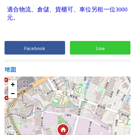
南投縣
不拘
20坪以下
雲林縣
20~30 坪
30~40 坪
嘉義市
40~50 坪
50~60 坪
嘉義縣
Facebook
Line
60~70 坪
70~80 坪
台南市
地圖
高雄市
80坪以上
澎湖縣
+
~
坪
−
屏東縣
樓層
台東縣
不拘
地下室
花蓮縣