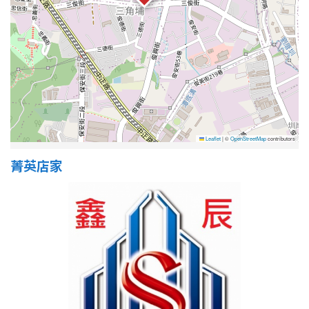
1樓
2樓
金門連江
3樓
4樓
5~10樓
11~20樓
21樓以上
Leaflet
|
©
OpenStreetMap
contributors
~
樓
菁英店家
格局
不拘
1房
2房
3房
4房
5房以上