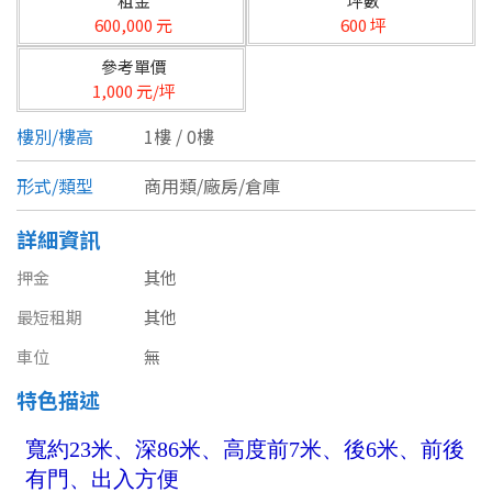
租金
坪數
台北市
600,000 元
600 坪
基隆市
參考單價
1,000 元/坪
新北市
樓別/樓高
1樓 / 0樓
宜蘭縣
形式/類型
商用類/廠房/倉庫
類型(可複選)
桃園市
詳細資訊
不拘
公寓
電梯大樓
套房
新竹市
押金
其他
別墅
透天厝
樓中樓
華廈
新竹縣
最短租期
其他
農舍
辦公
店面
工廠
苗栗縣
車位
無
特色描述
台中市
廠辦
倉庫
土地
其他
彰化縣
坪數