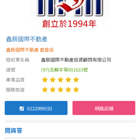
屋齡
不拘
5 年以下
鑫辰國際不動產
5-10 年
10-20 年
鑫辰國際不動產 直營店
經紀業名稱
鑫辰國際不動產投資顧問有限公司
20-30 年
30-40 年
證號
(97)北縣字第001633號
40 年以上
專業品質
服務態度
售價
0222999192
網路店鋪
問與答