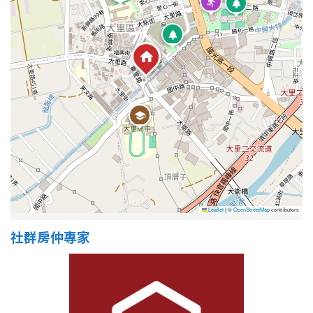
Leaflet
|
©
OpenStreetMap
contributors
社群房仲專家