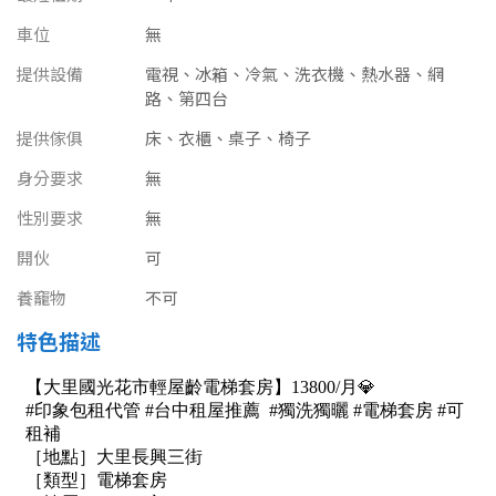
南投縣
不拘
20坪以下
車位
無
雲林縣
提供設備
電視、冰箱、冷氣、洗衣機、熱水器、網
20~30 坪
30~40 坪
路、第四台
嘉義市
提供傢俱
床、衣櫃、桌子、椅子
40~50 坪
50~60 坪
嘉義縣
身分要求
無
60~70 坪
70~80 坪
台南市
性別要求
無
高雄市
80坪以上
開伙
可
養竉物
不可
澎湖縣
~
坪
特色描述
屏東縣
樓層
台東縣
不拘
地下室
花蓮縣