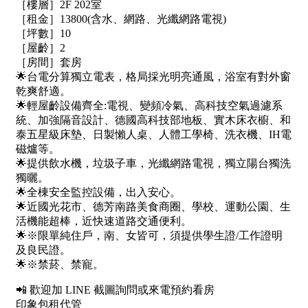
1樓
2樓
金門連江
3樓
4樓
5~10樓
11~20樓
21樓以上
~
樓
格局
不拘
1房
2房
3房
4房
5房以上