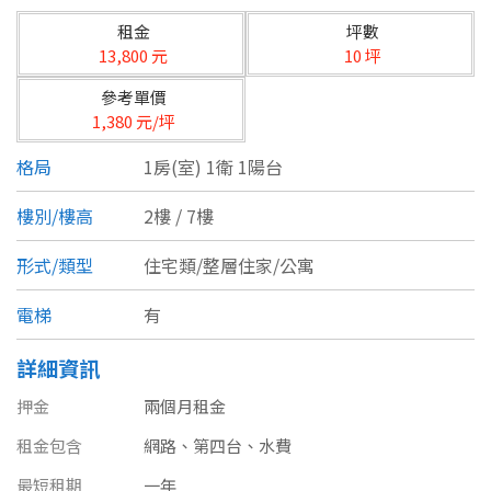
台北市
租金
坪數
基隆市
13,800 元
10 坪
參考單價
新北市
1,380 元/坪
宜蘭縣
格局
1房(室) 1衛 1陽台
類型(可複選)
桃園市
樓別/樓高
2樓 / 7樓
不拘
公寓
電梯大樓
套房
新竹市
形式/類型
住宅類/整層住家/公寓
別墅
透天厝
樓中樓
華廈
新竹縣
電梯
有
農舍
辦公
店面
工廠
苗栗縣
詳細資訊
台中市
廠辦
倉庫
土地
其他
押金
兩個月租金
租金包含
彰化縣
網路、第四台、水費
坪數
最短租期
一年