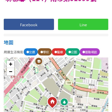
1樓
2樓
金門連江
3樓
4樓
Facebook
Line
5~10樓
11~20樓
21樓以上
地圖
周邊生活機能
交通
學校
醫療
公園
運動場館
~
樓
+
格局
−
不拘
1房
2房
3房
4房
5房以上