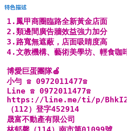
南投縣
特色描述
不拘
20坪以下
雲林縣
20~30 坪
30~40 坪
嘉義市
40~50 坪
50~60 坪
嘉義縣
60~70 坪
70~80 坪
台南市
高雄市
80坪以上
澎湖縣
~
坪
屏東縣
樓層
台東縣
不拘
地下室
花蓮縣