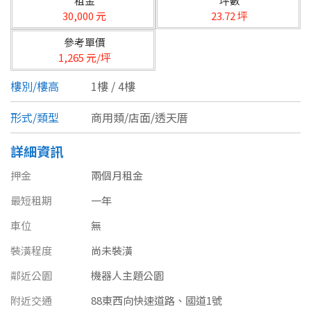
租金
坪數
台北市
30,000 元
23.72 坪
基隆市
參考單價
1,265 元/坪
新北市
樓別/樓高
1樓 / 4樓
宜蘭縣
形式/類型
商用類/店面/透天厝
類型(可複選)
桃園市
詳細資訊
不拘
公寓
電梯大樓
套房
新竹市
押金
兩個月租金
別墅
透天厝
樓中樓
華廈
新竹縣
最短租期
一年
農舍
辦公
店面
工廠
苗栗縣
車位
無
裝潢程度
尚未裝潢
台中市
廠辦
倉庫
土地
其他
鄰近公園
機器人主題公園
彰化縣
附近交通
88東西向快速道路、國道1號
坪數