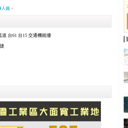
辦人員
。