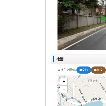
地圖
交通
學校
周邊生活機能
+
−