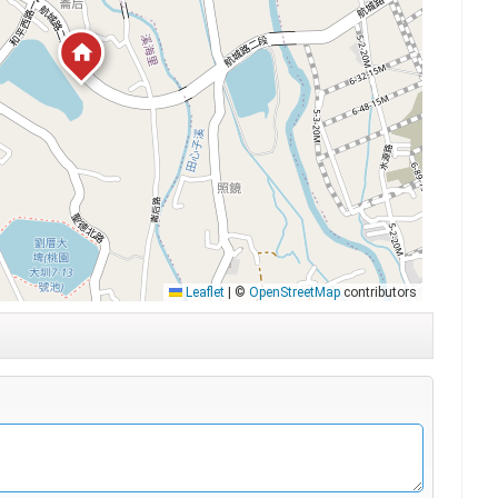
Leaflet
|
©
OpenStreetMap
contributors