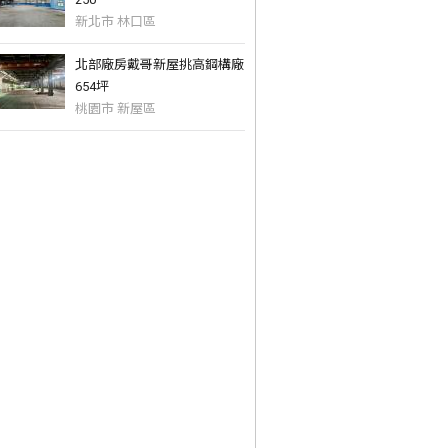
新北市 林口區
北部廠房戴哥新屋挑高鋼構廠
654坪
桃園市 新屋區