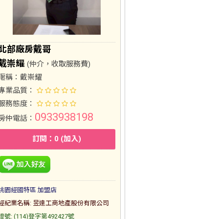
北部廠房戴哥
戴崇耀
(仲介，收取服務費)
暱稱：
戴崇耀
專業品質：
服務態度：
0933938198
房仲電話：
訂閱：0 (加入)
桃園經國特區 加盟店
經紀業名稱: 昱達工商地產股份有限公司
證號: (114)登字第492427號