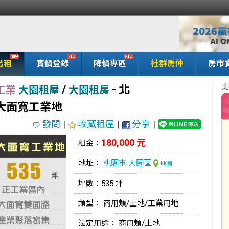
出租
實價登錄
降價專區
社群房仲
房市
北
/
- 北
工業
大園租屋
大園租房
大面寬工業地
發問
|
收藏租屋
|
分享
|
180,000 元
租金：
地址：
桃園市
大園區
地圖
坪數：535 坪
類型： 商用類/土地/工業用地
法定用途： 商用類/土地