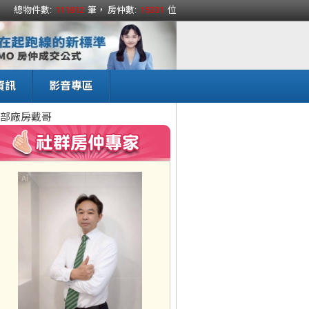
總物件數:
111812
筆， 房仲數:
15331
位
資訊
影音專區
部廠房戴哥