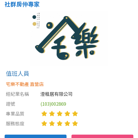
社群房仲專家
屋齡
不拘
5 年以下
5-10 年
10-20 年
20-30 年
30-40 年
值班人員
40 年以上
宅樂不動產 直營店
經紀業名稱
澄租居有限公司
售價
證號
(103)002869
專業品質
服務態度