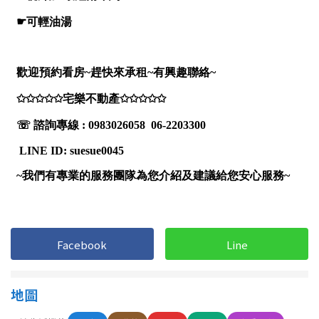
南投縣
不拘
20坪以下
雲林縣
20~30 坪
30~40 坪
嘉義市
40~50 坪
50~60 坪
嘉義縣
60~70 坪
70~80 坪
台南市
高雄市
80坪以上
澎湖縣
~
坪
屏東縣
Facebook
Line
樓層
台東縣
不拘
地下室
花蓮縣
地圖