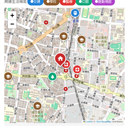
1樓
2樓
周邊生活機能
金門連江
交通
學校
醫療
公園
運動場館
+
3樓
4樓
−
5~10樓
11~20樓
21樓以上
~
樓
格局
不拘
1房
2房
3房
Leaflet
|
©
OpenStreetMap
contributors
4房
5房以上