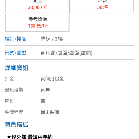
租金
坪數
台北市
38,000 元
50 坪
基隆市
參考單價
760 元/坪
新北市
樓別/樓高
整棟 / 3樓
宜蘭縣
形式/類型
商用類/店面/店面(店鋪)
類型(可複選)
桃園市
詳細資訊
不拘
公寓
電梯大樓
套房
新竹市
押金
兩個月租金
別墅
透天厝
樓中樓
華廈
新竹縣
最短租期
兩年
農舍
辦公
店面
工廠
苗栗縣
車位
無
裝潢程度
尚未裝潢
台中市
廠辦
倉庫
土地
其他
特色描述
彰化縣
坪數