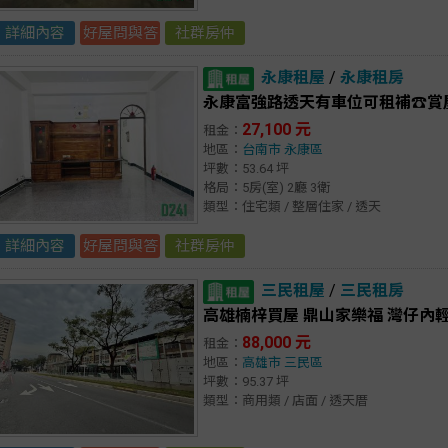
詳細內容
好屋問與答
社群房仲
永康租屋
/
永康租房
永康富強路透天有車位可租補☎️賞屋2
27,100 元
租金：
地區：
台南市
永康區
坪數：53.64 坪
格局：5房(室) 2廳 3衛
類型：住宅類 / 整層住家 / 透天
詳細內容
好屋問與答
社群房仲
三民租屋
/
三民租房
高雄楠梓買屋 鼎山家樂福 灣仔內
88,000 元
租金：
地區：
高雄市
三民區
坪數：95.37 坪
類型：商用類 / 店面 / 透天厝