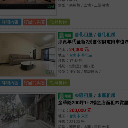
類型：商用類 / 土地 / 工業用地
詳細內容
好屋問與答
社群房仲
善化租屋
/
善化租房
淳真年代全新2房含傢俱電附車位☎️賞
24,000 元
租金：
地區：
台南市
善化區
坪數：17.42 坪
格局：2房(室) 1廳 2衛
類型：住宅類 / 整層住家 /
詳細內容
好屋問與答
社群房仲
東區租屋
/
東區租房
金華路200坪1+2樓金店面租☎️賞屋2
300,000 元
租金：
地區：
台南市
東區
坪數：221.23 坪
類型：商用類 / 店面 / 電梯大樓