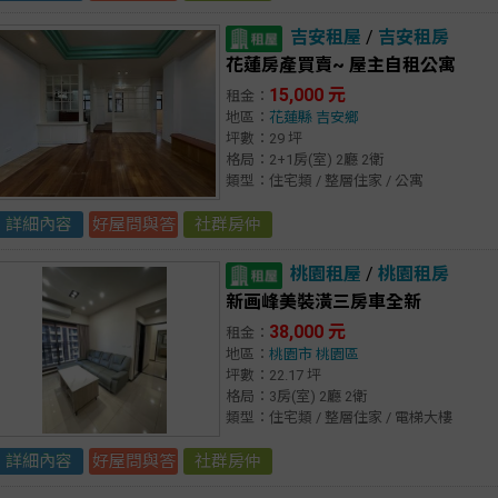
吉安租屋
/
吉安租房
花蓮房產買賣~ 屋主自租公寓
15,000 元
租金：
地區：
花蓮縣
吉安鄉
坪數：29 坪
格局：2+1房(室) 2廳 2衛
類型：住宅類 / 整層住家 / 公寓
詳細內容
好屋問與答
社群房仲
桃園租屋
/
桃園租房
新画峰美裝潢三房車全新
38,000 元
租金：
地區：
桃園市
桃園區
坪數：22.17 坪
格局：3房(室) 2廳 2衛
類型：住宅類 / 整層住家 / 電梯大樓
詳細內容
好屋問與答
社群房仲