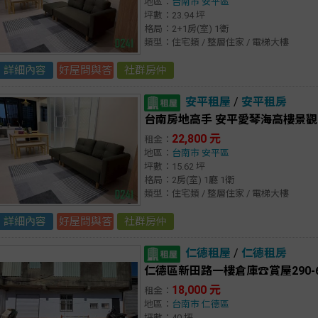
地區：
台南市
安平區
坪數：23.94 坪
格局：2+1房(室) 1衛
類型：住宅類 / 整層住家 / 電梯大樓
詳細內容
好屋問與答
社群房仲
安平租屋
/
安平租房
台南房地高手 安平愛琴海高樓景觀
22,800 元
租金：
地區：
台南市
安平區
坪數：15.62 坪
格局：2房(室) 1廳 1衛
類型：住宅類 / 整層住家 / 電梯大樓
詳細內容
好屋問與答
社群房仲
仁德租屋
/
仁德租房
仁德區新田路一樓倉庫☎️賞屋290-6
18,000 元
租金：
地區：
台南市
仁德區
坪數：40 坪