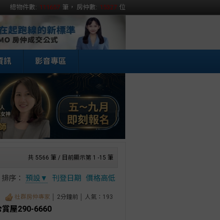
總物件數:
111657
筆， 房仲數:
15327
位
資訊
影音專區
共 5566 筆 / 目前顯示第 1 -15 筆
排序：
預設▼
刊登日期
價格高低
社群房仲專家
│ 2分鐘前 │ 人氣：193
屋290-6660