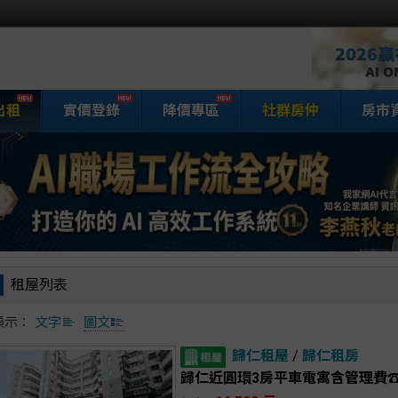
出租
實價登錄
降價專區
社群房仲
房市
家網房屋租賃
租屋列表
顯示：
文字
圖文
歸仁租屋
/
歸仁租房
歸仁近圓環3房平車電寓含管理費☎️賞