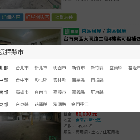
詳細內容
好屋問與答
社群房仲
東區租屋
/
東區租房
台南東區大同路二段4樓寓可租補☎️賞
13,000 元
租金：
選擇縣市
地區：
台南市
東區
坪數：30.26 坪
格局：3房(室) 1廳 1衛
北部
台北市
新北市
桃園市
新竹市
新竹縣
宜蘭縣
基隆
類型：住宅類 / 整層住家 / 公寓
中部
台中市
彰化縣
雲林縣
苗栗縣
南投縣
詳細內容
好屋問與答
社群房仲
南部
高雄市
台南市
嘉義市
嘉義縣
屏東縣
新化租屋
/
新化租房
東部
台東縣
花蓮縣
澎湖縣
金門連江
新化竹子腳天車辦公室廠房出租☎️賞屋
80,000 元
租金：
地區：
台南市
新化區
坪數：149.44 坪
類型：商用類 / 土地 / 住宅用地