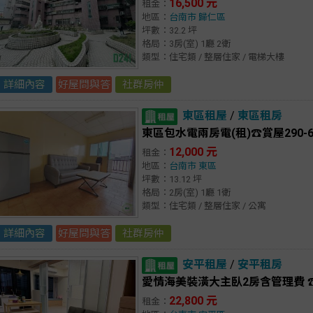
16,500 元
租金：
地區：
台南市
歸仁區
坪數：32.2 坪
格局：3房(室) 1廳 2衛
類型：住宅類 / 整層住家 / 電梯大樓
詳細內容
好屋問與答
社群房仲
東區租屋
/
東區租房
東區包水電兩房電(租)☎️賞屋290-6
12,000 元
租金：
地區：
台南市
東區
坪數：13.12 坪
格局：2房(室) 1廳 1衛
類型：住宅類 / 整層住家 / 公寓
詳細內容
好屋問與答
社群房仲
安平租屋
/
安平租房
愛情海美裝潢大主臥2房含管理費 ☎️賞
22,800 元
租金：