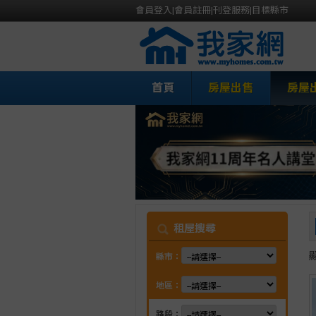
會員登入
|
會員註冊
|
刊登服務
|
目標縣市
首頁
房屋出售
房屋
我
租屋搜尋
縣市：
地區：
路段：