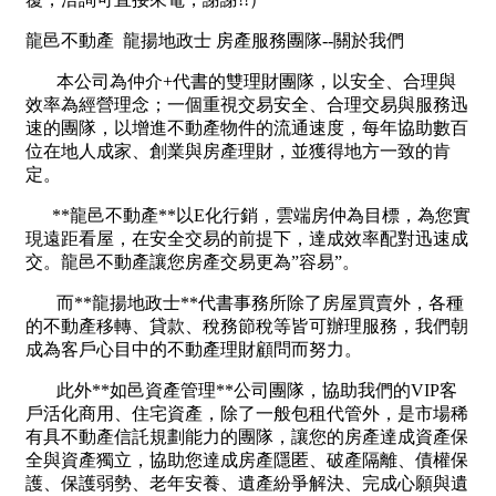
1樓
2樓
金門連江
3樓
4樓
5~10樓
11~20樓
21樓以上
~
樓
格局
不拘
1房
2房
3房
4房
5房以上