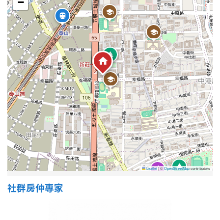
−
Leaflet
|
©
OpenStreetMap
contributors
社群房仲專家