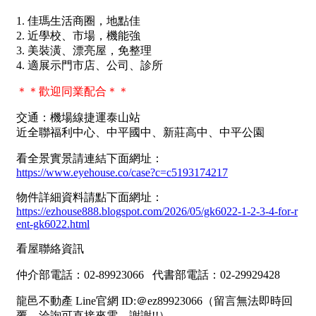
南投縣
不拘
20坪以下
雲林縣
20~30 坪
30~40 坪
嘉義市
40~50 坪
50~60 坪
嘉義縣
60~70 坪
70~80 坪
台南市
高雄市
80坪以上
澎湖縣
~
坪
屏東縣
樓層
台東縣
不拘
地下室
花蓮縣