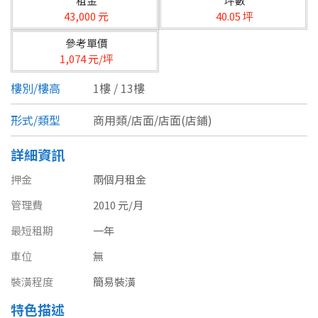
租金
坪數
台北市
43,000 元
40.05 坪
基隆市
參考單價
1,074 元/坪
新北市
樓別/樓高
1樓 / 13樓
宜蘭縣
形式/類型
商用類/店面/店面(店鋪)
類型(可複選)
桃園市
詳細資訊
不拘
公寓
電梯大樓
套房
新竹市
押金
兩個月租金
別墅
透天厝
樓中樓
華廈
新竹縣
管理費
2010 元/月
農舍
辦公
店面
工廠
苗栗縣
最短租期
一年
車位
無
台中市
廠辦
倉庫
土地
其他
裝潢程度
簡易裝潢
彰化縣
特色描述
坪數