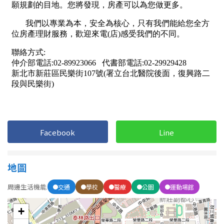
屋齡
不拘
5 年以下
5-10 年
10-20 年
20-30 年
30-40 年
40 年以上
Facebook
Line
地圖
售價
周邊生活機能
交通
學校
醫療
公園
運動場館
+