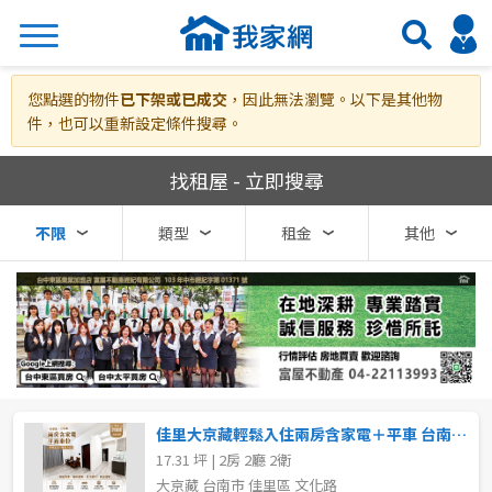
搜尋
您點選的物件
已下架或已成交
，因此無法瀏覽。以下是其他物
件，也可以重新設定條件搜尋。
我家網房屋租賃
找租屋 - 立即搜尋
熱門關鍵字
不限
類型
租金
其他
縣市
區域
不限
不限
台北市
佳里大京藏輕鬆入住兩房含家電＋平車 台南房仲傑克
17.31 坪 | 2房 2廳 2衛
基隆市
大京藏 台南市 佳里區 文化路