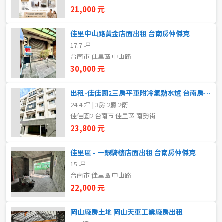
新北市
21,000 元
宜蘭縣
佳里中山路黃金店面出租 台南房仲傑克
17.7 坪
類型(可複選)
桃園市
台南市 佳里區 中山路
30,000 元
不拘
整層住家
獨立套房
分租套房
新竹市
出租-佳佳園2三房平車附冷氣熱水爐 台南房仲傑克
雅房
其他住宅
店面
頂讓
新竹縣
24.4 坪 | 3房 2廳 2衛
佳佳園2 台南市 佳里區 南勢街
辦公
住辦
廠房
土地
苗栗縣
23,800 元
台中市
車位
佳里區 - 一銀騎樓店面出租 台南房仲傑克
15 坪
彰化縣
台南市 佳里區 中山路
坪數
南投縣
22,000 元
不拘
20坪以下
雲林縣
岡山廠房土地 岡山天車工業廠房出租