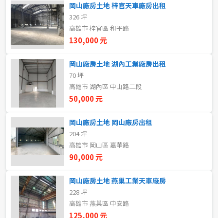
岡山廠房土地 梓官天車廠房出租
5~10樓
11~20樓
326 坪
高雄市 梓官區 和平路
21樓以上
130,000 元
岡山廠房土地 湖內工業廠房出租
~
樓
70 坪
高雄市 湖內區 中山路二段
50,000 元
格局
不拘
1房
岡山廠房土地 岡山廠房出租
204 坪
高雄市 岡山區 嘉華路
2房
3房
90,000 元
4房
5房以上
岡山廠房土地 燕巢工業天車廠房
228 坪
高雄市 燕巢區 中安路
租金(元)
125,000 元