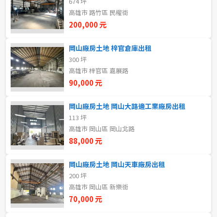
674 坪
20~30 坪
30~40 坪
嘉義市
高雄市 路竹區 民權街
200,000 元
40~50 坪
50~60 坪
嘉義縣
岡山廠房土地 梓官倉庫出租
60~70 坪
70~80 坪
台南市
300 坪
高雄市 梓官區 嘉展路
高雄市
80坪以上
90,000 元
澎湖縣
~
坪
岡山廠房土地 岡山大路邊工業廠房出租
113 坪
屏東縣
高雄市 岡山區 岡山北路
樓層
台東縣
88,000 元
不拘
地下室
花蓮縣
岡山廠房土地 岡山天車廠房出租
200 坪
1樓
2樓
金門連江
高雄市 岡山區 新樂街
70,000 元
3樓
4樓