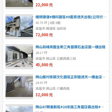
新北市
22,000 元
宜蘭縣
橋頭捷運#橋科園區#8套房透天出租(公司行號首選)
45.75 坪 | 8房 8衛
類型(可複選)
桃園市
高雄市 橋頭區 站前街
72,000 元
不拘
整層住家
獨立套房
分租套房
新竹市
岡山前峰商圈全新三角窗鑽石金店面一樓出租
雅房
其他住宅
店面
頂讓
新竹縣
26.17 坪
高雄市 岡山區 公園西路三段
辦公
住辦
廠房
土地
苗栗縣
45,000 元
台中市
車位
岡山醒村景觀文化園區正對面透天一樓金店面出租
24.97 坪
彰化縣
高雄市 岡山區 介壽西路
坪數
南投縣
32,000 元
不拘
20坪以下
雲林縣
岡山87期重劃區#20米路三角窗店霸出租#地坪190坪