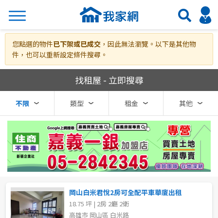
搜尋
您點選的物件
已下架或已成交
，因此無法瀏覽。以下是其他物
件，也可以重新設定條件搜尋。
我家網房屋租賃
找租屋 - 立即搜尋
熱門關鍵字
不限
類型
租金
其他
縣市
區域
不限
不限
台北市
岡山白米君悅2房可全配平車華廈出租
18.75 坪 | 2房 2廳 2衛
基隆市
高雄市 岡山區 白米路