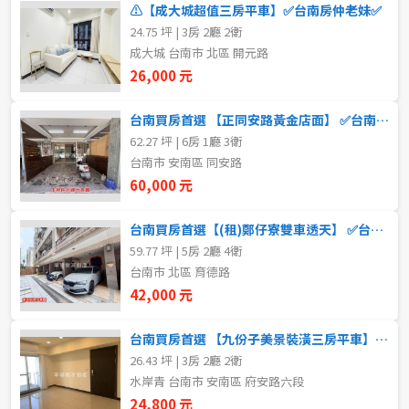
⚠️【成大城超值三房平車】✅台南房仲老妹✅
5~10樓
11~20樓
24.75 坪 | 3房 2廳 2衛
成大城 台南市 北區 開元路
21樓以上
26,000 元
台南買房首選 【正同安路黃金店面】 ✅台南房仲老妹✅
~
樓
62.27 坪 | 6房 1廳 3衛
台南市 安南區 同安路
60,000 元
格局
不拘
1房
台南買房首選【(租)鄭仔寮雙車透天】 ✅台南房仲老妹
59.77 坪 | 5房 2廳 4衛
台南市 北區 育德路
2房
3房
42,000 元
4房
5房以上
台南買房首選 【九份子美景裝潢三房平車】✅台南房仲老妹靜嫻
26.43 坪 | 3房 2廳 2衛
水岸青 台南市 安南區 府安路六段
租金(元)
24,800 元