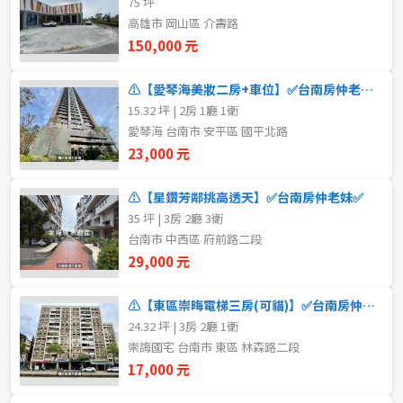
75 坪
20~30 坪
30~40 坪
嘉義市
高雄市 岡山區 介壽路
150,000 元
40~50 坪
50~60 坪
嘉義縣
⚠️【愛琴海美妝二房+車位】✅台南房仲老妹✅
60~70 坪
70~80 坪
台南市
15.32 坪 | 2房 1廳 1衛
愛琴海 台南市 安平區 國平北路
高雄市
80坪以上
23,000 元
澎湖縣
~
坪
⚠️【星鑽芳鄰挑高透天】✅台南房仲老妹✅
35 坪 | 3房 2廳 3衛
屏東縣
台南市 中西區 府前路二段
樓層
台東縣
29,000 元
不拘
地下室
花蓮縣
⚠️【東區崇晦電梯三房(可貓)】✅台南房仲老妹✅
24.32 坪 | 3房 2廳 1衛
1樓
2樓
金門連江
崇誨國宅 台南市 東區 林森路二段
17,000 元
3樓
4樓