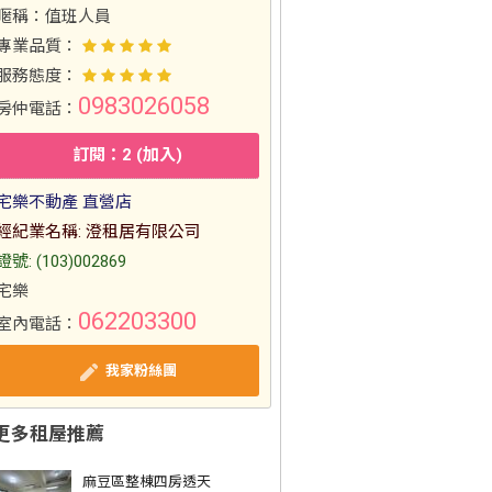
暱稱：
值班人員
專業品質：
服務態度：
0983026058
房仲電話：
訂閱：2 (加入)
宅樂不動產 直營店
經紀業名稱: 澄租居有限公司
證號: (103)002869
宅樂
062203300
室內電話：
我家粉絲團
更多租屋推薦
麻豆區整棟四房透天