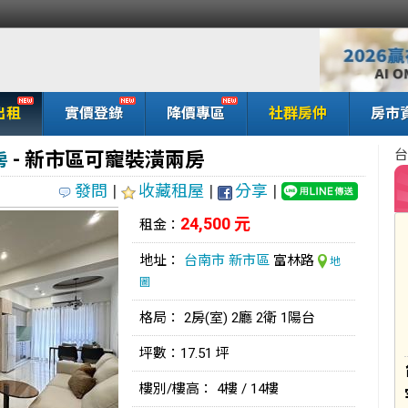
出租
實價登錄
降價專區
社群房仲
房市
台
- 新市區可寵裝潢兩房
房
發問
|
收藏租屋
|
分享
|
24,500 元
租金：
地址：
台南市
新市區
富林路
地
圖
格局： 2房(室) 2廳 2衛 1陽台
坪數：17.51 坪
樓別/樓高： 4樓 / 14樓