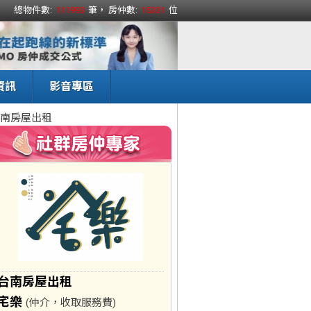
總物件數:
111993
筆， 房仲數:
15331
位
資訊
影音專區
南房屋出租
台南房屋出租
宅樂
(仲介，收取服務費)