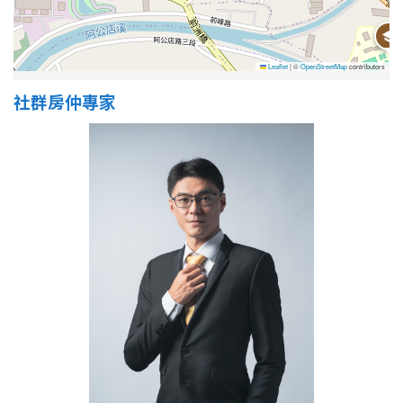
屋齡
Leaflet
|
©
OpenStreetMap
contributors
不拘
5 年以下
社群房仲專家
5-10 年
10-20 年
20-30 年
30-40 年
40 年以上
售價