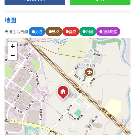
1樓
2樓
金門連江
3樓
4樓
地圖
周邊生活機能
5~10樓
11~20樓
交通
學校
醫療
公園
運動場館
+
21樓以上
−
~
樓
格局
不拘
1房
2房
3房
4房
5房以上