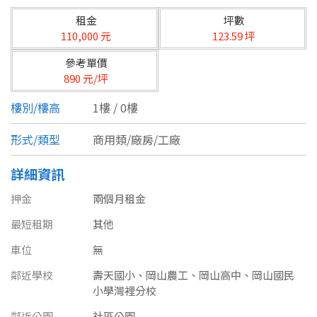
台北市
租金
坪數
基隆市
110,000 元
123.59 坪
參考單價
新北市
890 元/坪
宜蘭縣
樓別/樓高
1樓 / 0樓
類型(可複選)
桃園市
形式/類型
商用類/廠房/工廠
不拘
公寓
電梯大樓
套房
新竹市
詳細資訊
別墅
透天厝
樓中樓
華廈
新竹縣
押金
兩個月租金
農舍
辦公
店面
工廠
最短租期
苗栗縣
其他
車位
無
台中市
廠辦
倉庫
土地
其他
鄰近學校
壽天國小、岡山農工、岡山高中、岡山國民
彰化縣
小學灣裡分校
坪數
鄰近公園
社區公園