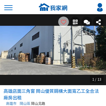
搜尋
熱門關鍵字
2026 台北降價好屋限量釋出
2026 新北降價好屋限量釋出
2026 台中降價好屋限量釋出
2026 台南降價好屋限量釋出
2026 高雄降價好屋限量釋出
縣市
區域
高雄店面三角窗 岡山優質鋼構大面寬乙工全合法
不限
不限
廠房出租
高雄市
岡山區
岡山北路