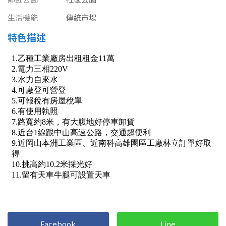
南投縣
不拘
20坪以下
生活機能
傳統市場
雲林縣
特色描述
20~30 坪
30~40 坪
嘉義市
40~50 坪
50~60 坪
嘉義縣
60~70 坪
70~80 坪
台南市
高雄市
80坪以上
澎湖縣
~
坪
屏東縣
樓層
台東縣
不拘
地下室
花蓮縣
Facebook
Line