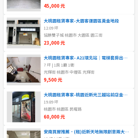
新北市
45,000 元
宜蘭縣
大桃園租賃專家-大園客運園區黃金地段
12.09 坪
類型(可複選)
桃園市
協勝雙子城 桃園市 大園區 園三街
23,000 元
不拘
整層住家
獨立套房
分租套房
新竹市
大桃園租賃專家- A21環北站｜電梯套房出租｜生活機能王
雅房
其他住宅
店面
頂讓
新竹縣
7 坪 | 1房 1廳 1衛
光輝街 桃園市 中壢區 光輝街
辦公
住辦
廠房
土地
苗栗縣
9,500 元
台中市
車位
大桃園租賃專家-桃園近新光三越站前店金店面
19.89 坪
彰化縣
桃園市 桃園區 民權路
坪數
南投縣
60,000 元
不拘
20坪以下
雲林縣
安南買屋推薦．(租)近新天地無限創意兩大空間