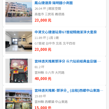
鳳山捷運房 陽明國小商圈
5~10樓
11~20樓
26.04 坪 | 開放空間
高雄市 三民區 義德路
21樓以上
23,000 元
中清文心捷運站旁G7首綻精緻潔淨大套房
~
樓
11.89 坪 | 1房 1衛
G7首綻 台中市 北區 北平四街
23,000 元
格局
不拘
1房
雲林透天推薦鄧淨分 斗六站前經典金店舖 精彩生意絕佳據點
81.2 坪
雲林縣 斗六市 大同路
2房
3房
40,000 元
4房
5房以上
雲林透天推薦-鄧淨分_ (出租)西螺中山東路透天店住
23.69 坪
雲林縣 西螺鎮 中山東路
租金(元)
15,000 元