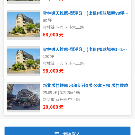
雲林透天推薦-鄧淨分_ (出租)棒球場旁80坪寬敞店面
80 坪
自租
雲林縣 斗六市 斗六二路
房東自租
68,000 元
雲林透天推薦-鄧淨分_ (出租)棒球場旁1+2樓140坪大店面
120 坪
雲林縣 斗六市 斗六二路
98,000 元
新北房仲推薦 出租新莊3房 公寓三樓 房仲竣瑋
25.85 坪 | 3房 2廳 1衛
新北市 新莊區 中正路
20,000 元
預設排序
價格從低到高
繼續載入