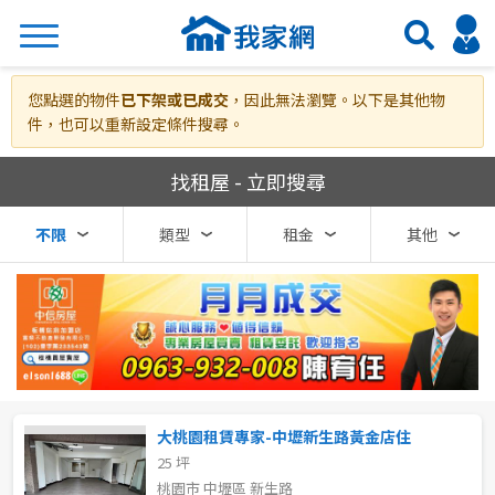
搜尋
您點選的物件
已下架或已成交
，因此無法瀏覽。以下是其他物
件，也可以重新設定條件搜尋。
我家網房屋租賃
找租屋 - 立即搜尋
熱門關鍵字
不限
類型
租金
其他
縣市
區域
不限
不限
台北市
大桃園租賃專家-中壢新生路黃金店住
25 坪
基隆市
桃園市 中壢區 新生路