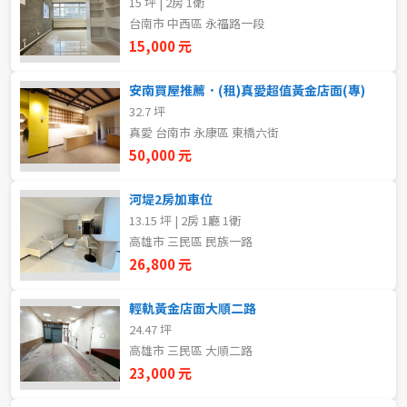
15 坪 | 2房 1衛
20~30 坪
30~40 坪
嘉義市
台南市 中西區 永福路一段
15,000 元
40~50 坪
50~60 坪
嘉義縣
安南買屋推薦．(租)真愛超值黃金店面(專)
60~70 坪
70~80 坪
台南市
32.7 坪
真愛 台南市 永康區 東橋六街
高雄市
80坪以上
50,000 元
澎湖縣
~
坪
河堤2房加車位
13.15 坪 | 2房 1廳 1衛
屏東縣
高雄市 三民區 民族一路
樓層
台東縣
26,800 元
不拘
地下室
花蓮縣
輕軌黃金店面大順二路
24.47 坪
1樓
2樓
金門連江
高雄市 三民區 大順二路
23,000 元
3樓
4樓