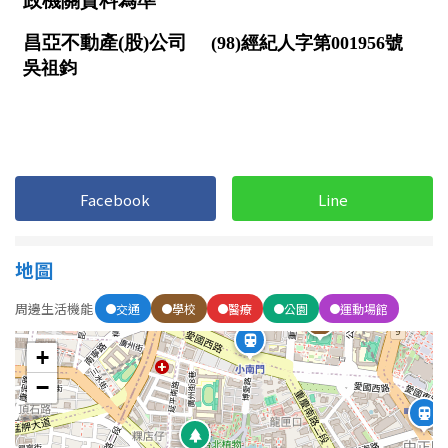
屋齡
不拘
5 年以下
5-10 年
10-20 年
Facebook
Line
20-30 年
30-40 年
40 年以上
地圖
周邊生活機能
交通
學校
醫療
公園
運動場館
售價
+
−