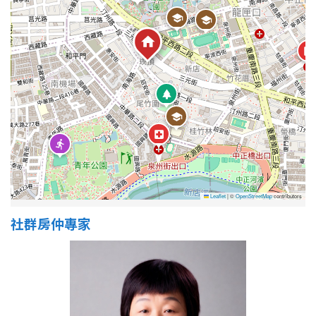
Leaflet
|
©
OpenStreetMap
contributors
社群房仲專家