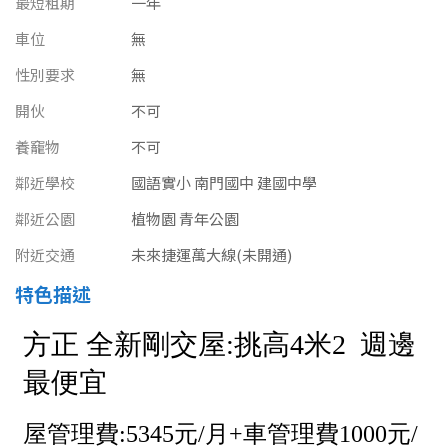
最短租期
一年
南投縣
不拘
20坪以下
車位
無
雲林縣
性別要求
無
20~30 坪
30~40 坪
嘉義市
開伙
不可
40~50 坪
50~60 坪
嘉義縣
養竉物
不可
60~70 坪
70~80 坪
鄰近學校
國語實小 南門國中 建國中學
台南市
鄰近公園
植物園 青年公園
高雄市
80坪以上
附近交通
未來捷運萬大線(未開通)
澎湖縣
~
坪
特色描述
屏東縣
樓層
台東縣
不拘
地下室
花蓮縣