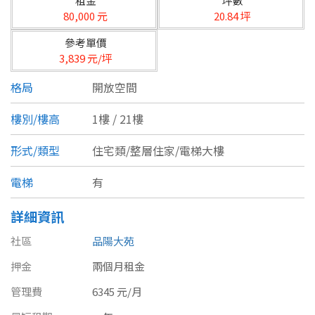
租金
坪數
台北市
80,000 元
20.84 坪
基隆市
參考單價
3,839 元/坪
新北市
格局
開放空間
宜蘭縣
樓別/樓高
1樓 / 21樓
類型(可複選)
桃園市
形式/類型
住宅類/整層住家/電梯大樓
不拘
公寓
電梯大樓
套房
新竹市
電梯
有
別墅
透天厝
樓中樓
華廈
新竹縣
詳細資訊
農舍
辦公
店面
工廠
苗栗縣
社區
品陽大苑
台中市
廠辦
倉庫
土地
其他
押金
兩個月租金
彰化縣
管理費
6345 元/月
坪數