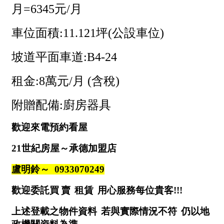
1樓
2樓
金門連江
3樓
4樓
5~10樓
11~20樓
21樓以上
~
樓
格局
不拘
1房
2房
3房
4房
5房以上