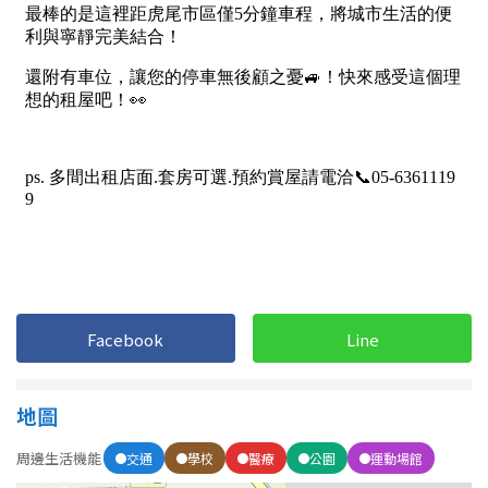
1樓
2樓
金門連江
3樓
4樓
5~10樓
11~20樓
21樓以上
~
樓
格局
Facebook
Line
不拘
1房
2房
3房
地圖
周邊生活機能
交通
學校
醫療
公園
運動場館
4房
5房以上