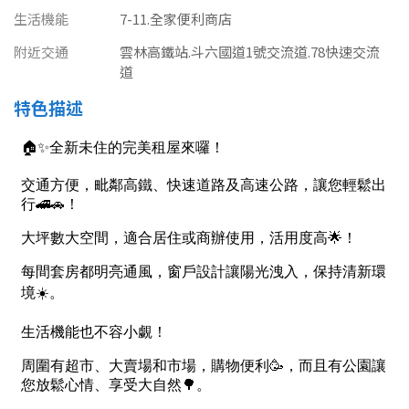
南投縣
生活機能
7-11.全家便利商店
不拘
20坪以下
雲林縣
附近交通
雲林高鐵站.斗六國道1號交流道.78快速交流
20~30 坪
道
30~40 坪
嘉義市
特色描述
40~50 坪
50~60 坪
嘉義縣
60~70 坪
70~80 坪
台南市
高雄市
80坪以上
澎湖縣
~
坪
屏東縣
樓層
台東縣
不拘
地下室
花蓮縣