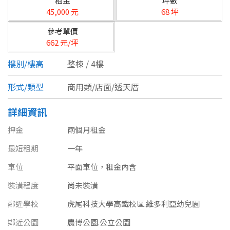
租金
坪數
台北市
45,000 元
68 坪
基隆市
參考單價
662 元/坪
新北市
樓別/樓高
整棟 / 4樓
宜蘭縣
形式/類型
商用類/店面/透天厝
類型(可複選)
桃園市
詳細資訊
不拘
公寓
電梯大樓
套房
新竹市
押金
兩個月租金
別墅
透天厝
樓中樓
華廈
新竹縣
最短租期
一年
農舍
辦公
店面
工廠
苗栗縣
車位
平面車位，租金內含
裝潢程度
尚未裝潢
台中市
廠辦
倉庫
土地
其他
鄰近學校
虎尾科技大學高鐵校區.維多利亞幼兒園
彰化縣
鄰近公園
農博公園.公立公園
坪數