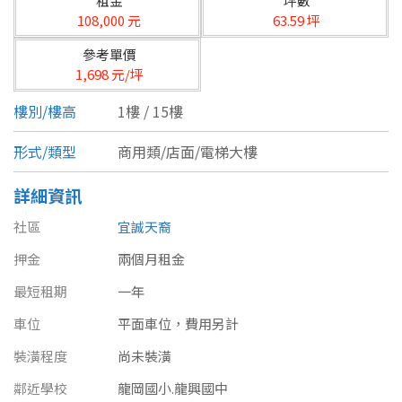
租金
坪數
台北市
108,000 元
63.59 坪
基隆市
參考單價
1,698 元/坪
新北市
樓別/樓高
1樓 / 15樓
宜蘭縣
形式/類型
商用類/店面/電梯大樓
類型(可複選)
桃園市
詳細資訊
不拘
公寓
電梯大樓
套房
新竹市
社區
宜誠天裔
別墅
透天厝
樓中樓
華廈
新竹縣
押金
兩個月租金
農舍
辦公
店面
工廠
苗栗縣
最短租期
一年
車位
平面車位，費用另計
台中市
廠辦
倉庫
土地
其他
裝潢程度
尚未裝潢
彰化縣
鄰近學校
龍岡國小.龍興國中
坪數