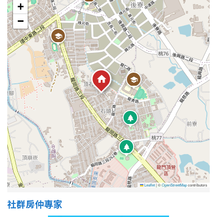
1樓
2樓
金門連江
+
−
3樓
4樓
5~10樓
11~20樓
21樓以上
~
樓
格局
不拘
1房
2房
3房
Leaflet
|
©
OpenStreetMap
contributors
社群房仲專家
4房
5房以上