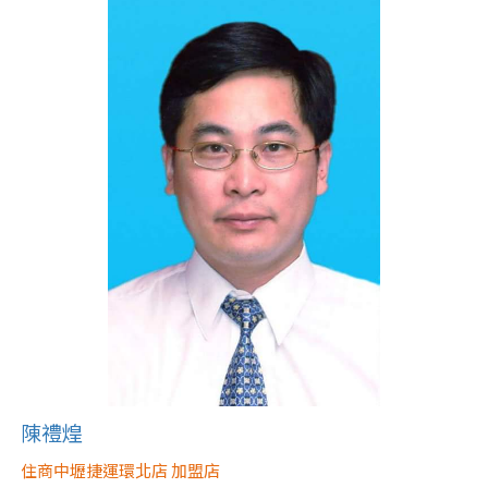
屋齡
不拘
5 年以下
5-10 年
10-20 年
20-30 年
30-40 年
40 年以上
售價
陳禮煌
住商中壢捷運環北店 加盟店