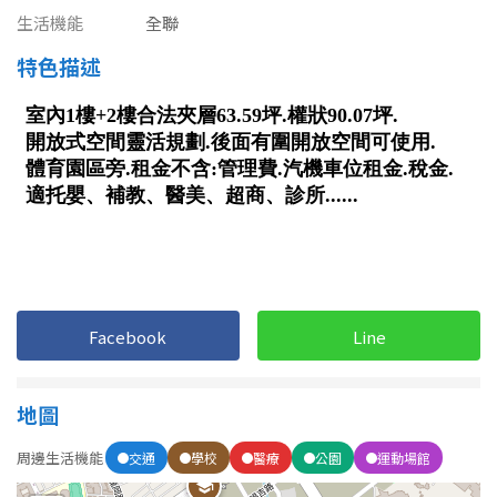
南投縣
生活機能
全聯
不拘
20坪以下
雲林縣
特色描述
20~30 坪
30~40 坪
嘉義市
40~50 坪
50~60 坪
嘉義縣
60~70 坪
70~80 坪
台南市
高雄市
80坪以上
澎湖縣
~
坪
Facebook
Line
屏東縣
樓層
台東縣
地圖
不拘
地下室
花蓮縣
周邊生活機能
交通
學校
醫療
公園
運動場館