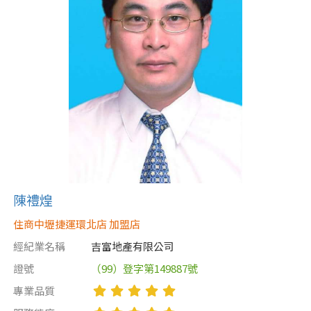
屋齡
不拘
5 年以下
5-10 年
10-20 年
20-30 年
30-40 年
40 年以上
陳禮煌
住商中壢捷運環北店 加盟店
售價
經紀業名稱
吉富地產有限公司
證號
（99）登字第149887號
專業品質