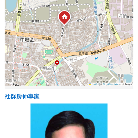
1樓
2樓
金門連江
3樓
4樓
5~10樓
11~20樓
21樓以上
~
樓
Leaflet
|
©
OpenStreetMap
contributors
格局
社群房仲專家
不拘
1房
2房
3房
4房
5房以上