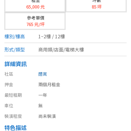
租金
坪數
台北市
65,000 元
85 坪
基隆市
參考單價
765 元/坪
新北市
樓別/樓高
1~2樓 / 12樓
宜蘭縣
形式/類型
商用類/店面/電梯大樓
類型(可複選)
桃園市
詳細資訊
不拘
公寓
電梯大樓
套房
新竹市
社區
醴寓
別墅
透天厝
樓中樓
華廈
新竹縣
押金
兩個月租金
農舍
辦公
店面
工廠
苗栗縣
最短租期
一年
車位
無
台中市
廠辦
倉庫
土地
其他
裝潢程度
尚未裝潢
彰化縣
特色描述
坪數