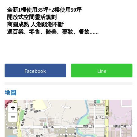
南投縣
不拘
20坪以下
雲林縣
20~30 坪
30~40 坪
嘉義市
40~50 坪
50~60 坪
嘉義縣
60~70 坪
70~80 坪
台南市
高雄市
80坪以上
Facebook
Line
澎湖縣
~
坪
地圖
屏東縣
+
樓層
台東縣
−
不拘
地下室
花蓮縣