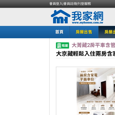
會員登入
|
會員註冊
|
刊登服務
首頁
房屋出售
房屋
大菁藏2房平車含
大京藏輕鬆入住兩房含