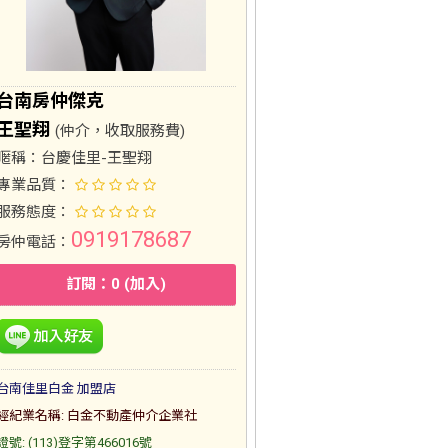
台南房仲傑克
王聖翔
(仲介，收取服務費)
暱稱：
台慶佳里-王聖翔
專業品質：
服務態度：
0919178687
房仲電話：
訂閱：0 (加入)
台南佳里白金 加盟店
經紀業名稱: 白金不動產仲介企業社
證號: (113)登字第466016號