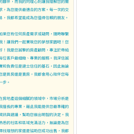
的夥伴，而我的同理心則讓我理解您的需
求，為您提供最適合的方案。每一次的交
易，我都希望能成為您值得信賴的朋友。
如果您有任何房產需求或疑問，隨時聯繫
我！讓我們一起實現您的夢想家園吧！您
好！我是您誠摯的房產顧問，專注於帶給
每位客戶最細緻、專業的服務。我深信誠
實和負責任是建立信任的基石，因此無論
您是買房還是賣房，我都會用心陪伴您每
一步。
在房地產這個細膩的領域中，市場分析是
我擅長的專業，藉此我能提供您最準確的
資訊與建議，幫助您做出明智的決定。我
熟悉的社區和區域充滿活力，無論是為您
尋找理想的家還是協助您成功出售，我都