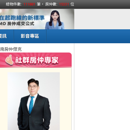
總物件數:
111881
筆， 房仲數:
15331
位
資訊
影音專區
南房仲傑克