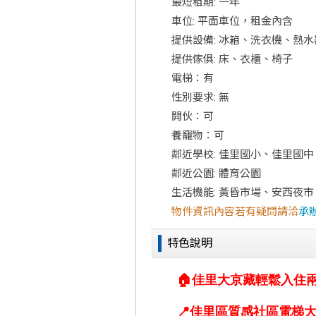
最短租期: 一年
車位: 平面車位，租金內含
提供設備: 冰箱、洗衣機、熱水
提供傢俱: 床、衣櫃、椅子
電梯：有
性別要求: 無
開伙：可
養竉物：可
鄰近學校: 佳里國小、佳里國中
鄰近公園: 體育公園
生活機能: 黃昏市場、安西夜市
物件資訊內容若有疑問請洽
承
特色說明