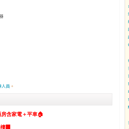
器
辦人員
。