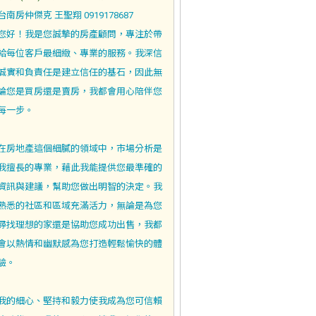
台南房仲傑克 王聖翔 0919178687
您好！我是您誠摯的房產顧問，專注於帶
給每位客戶最細緻、專業的服務。我深信
誠實和負責任是建立信任的基石，因此無
論您是買房還是賣房，我都會用心陪伴您
每一步。
在房地產這個細膩的領域中，市場分析是
我擅長的專業，藉此我能提供您最準確的
資訊與建議，幫助您做出明智的決定。我
熟悉的社區和區域充滿活力，無論是為您
尋找理想的家還是協助您成功出售，我都
會以熱情和幽默感為您打造輕鬆愉快的體
驗。
我的細心、堅持和毅力使我成為您可信賴