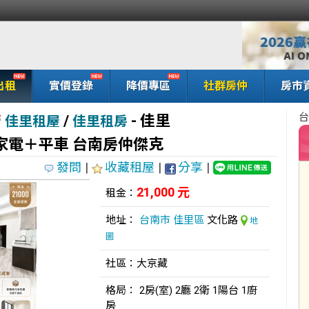
出租
實價登錄
降價專區
社群房仲
房市
台
/
- 佳里
管
佳里租屋
佳里租房
家電＋平車 台南房仲傑克
發問
|
收藏租屋
|
分享
|
21,000 元
租金：
地址：
台南市
佳里區
文化路
地
圖
社區：大京藏
格局： 2房(室) 2廳 2衛 1陽台 1廚
房