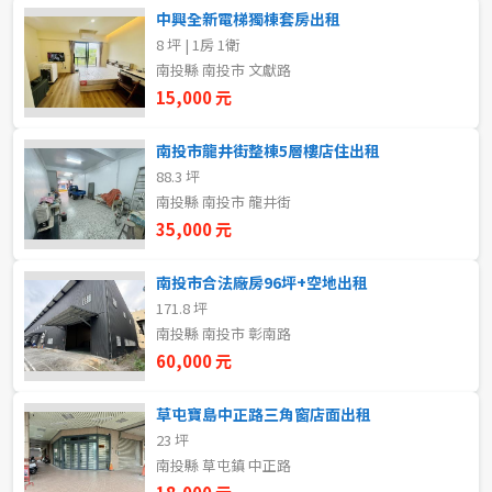
20~30 坪
30~40 坪
中興全新電梯獨棟套房出租
嘉義市
8 坪 | 1房 1衛
40~50 坪
50~60 坪
嘉義縣
南投縣 南投市 文獻路
15,000 元
60~70 坪
70~80 坪
台南市
南投市龍井街整棟5層樓店住出租
高雄市
80坪以上
88.3 坪
南投縣 南投市 龍井街
澎湖縣
35,000 元
~
坪
屏東縣
南投市合法廠房96坪+空地出租
171.8 坪
樓層
台東縣
南投縣 南投市 彰南路
不拘
地下室
60,000 元
花蓮縣
1樓
2樓
草屯寶島中正路三角窗店面出租
金門連江
23 坪
南投縣 草屯鎮 中正路
3樓
4樓