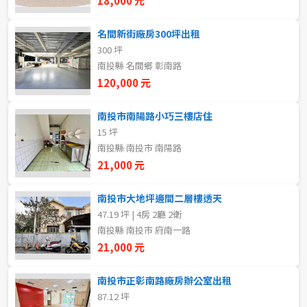
18,000 元
5~10樓
11~20樓
名間新街廠房300坪出租
300 坪
21樓以上
南投縣 名間鄉 彰南路
120,000 元
~
樓
南投市南陽路小巧三樓店住
15 坪
格局
南投縣 南投市 南陽路
21,000 元
不拘
1房
南投市大地坪邊間二層樓透天
2房
3房
47.19 坪 | 4房 2廳 2衛
南投縣 南投市 府南一路
4房
5房以上
21,000 元
南投市正彰南路廠房辦公室出租
87.12 坪
租金(元)