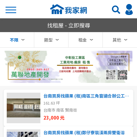
我家網房屋租賃
找租屋 - 立即搜尋
搜尋
不限
類型
租金
其他
熱門關鍵字
縣市
區域
台南買房找蘋果 (租)南區三角窗適合辦公工作室
不限
不限
161.63 坪
台南市 南區 賢南街
台北市
23,000 元
基隆市
台南買房找蘋果 (租)鄭仔寮裝潢兩房雙衛浴