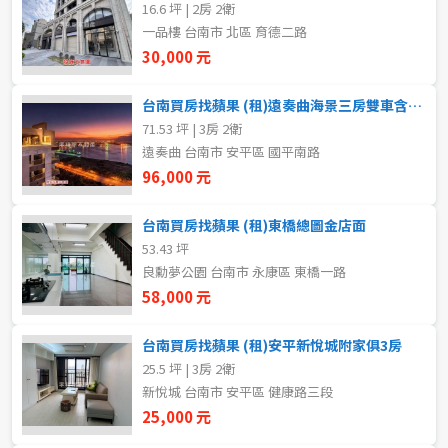
16.6 坪 | 2房 2衛
新北市
一品樓 台南市 北區 育德二路
30,000 元
宜蘭縣
類型(可複選)
台南買房找蘋果 (租)遠奏曲海景三房雙車含家具
桃園市
71.53 坪 | 3房 2衛
不拘
整層住家
獨立套房
分租套房
新竹市
遠奏曲 台南市 安平區 國平南路
96,000 元
雅房
其他住宅
店面
頂讓
新竹縣
台南買房找蘋果 (租)東橋總圖金店面
辦公
住辦
廠房
土地
苗栗縣
53.43 坪
良勳夢公園 台南市 永康區 東橋一路
台中市
車位
58,000 元
彰化縣
台南買房找蘋果 (租)安平新悅城附家俱3房
坪數
25.5 坪 | 3房 2衛
南投縣
新悅城 台南市 安平區 健康路三段
不拘
20坪以下
25,000 元
雲林縣