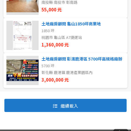
南投縣 南投市 彰南路
55,000 元
自租
土地廠房顧問 龜山1850坪商業地
房東自租
1850 坪
桃園市 龜山區 A7捷運站
1,360,000 元
土地廠房顧問 彰濱鹿港區 5700坪高規格廠辦
5700 坪
彰化縣 鹿港鎮 鹿港產業園區內
3,000,000 元
預設排序
價格從低到高
繼續載入
價格從高到低
坪數由大到小