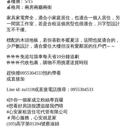
1樓
2樓
金門連江
3樓
4樓
5~10樓
11~20樓
21樓以上
~
樓
格局
不拘
1房
2房
3房
4房
5房以上