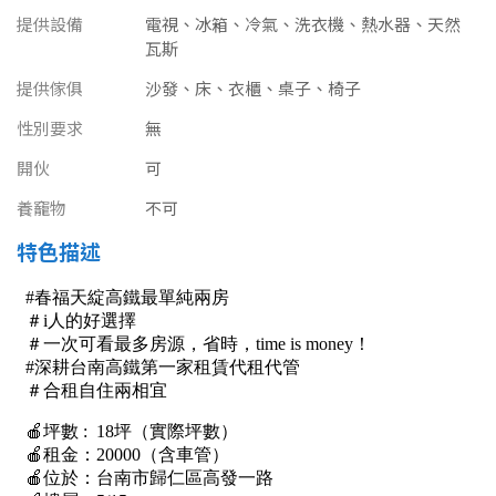
南投縣
提供設備
電視、冰箱、冷氣、洗衣機、熱水器、天然
不拘
20坪以下
瓦斯
雲林縣
20~30 坪
30~40 坪
提供傢俱
沙發、床、衣櫃、桌子、椅子
嘉義市
性別要求
無
40~50 坪
50~60 坪
嘉義縣
開伙
可
60~70 坪
70~80 坪
台南市
養竉物
不可
特色描述
高雄市
80坪以上
澎湖縣
~
坪
屏東縣
樓層
台東縣
不拘
地下室
花蓮縣