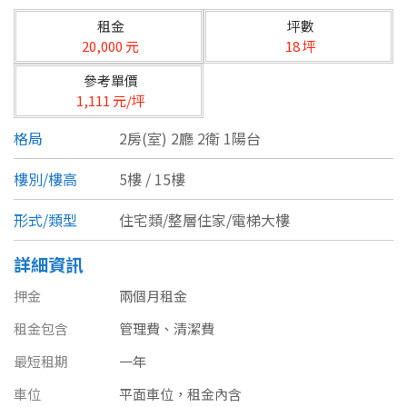
台北市
租金
坪數
基隆市
20,000 元
18 坪
參考單價
新北市
1,111 元/坪
宜蘭縣
格局
2房(室) 2廳 2衛 1陽台
類型(可複選)
桃園市
樓別/樓高
5樓 / 15樓
不拘
公寓
電梯大樓
套房
新竹市
形式/類型
住宅類/整層住家/電梯大樓
別墅
透天厝
樓中樓
華廈
新竹縣
詳細資訊
農舍
辦公
店面
工廠
苗栗縣
押金
兩個月租金
租金包含
台中市
管理費、清潔費
廠辦
倉庫
土地
其他
最短租期
一年
彰化縣
車位
平面車位，租金內含
坪數