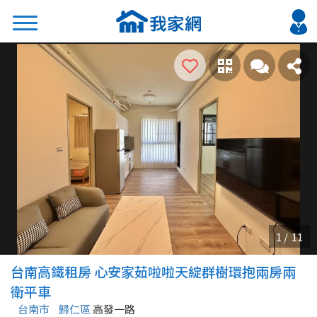
搜尋
熱門關鍵字
2026 台北降價好屋限量釋出
2026 新北降價好屋限量釋出
2026 台中降價好屋限量釋出
2026 台南降價好屋限量釋出
2026 高雄降價好屋限量釋出
縣市
區域
台南高鐵租房 心安家茹啦啦天綻群樹環抱兩房兩
不限
不限
衛平車
台南市
歸仁區
高發一路