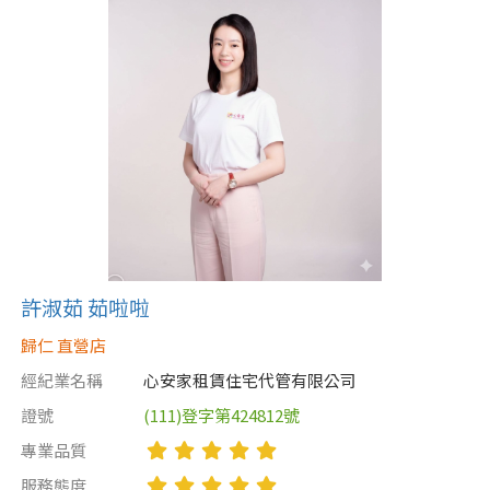
許淑茹 茹啦啦
歸仁 直營店
經紀業名稱
心安家租賃住宅代管有限公司
證號
(111)登字第424812號
專業品質
服務態度