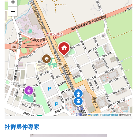
+
−
Leaflet
|
©
OpenStreetMap
contributors
社群房仲專家