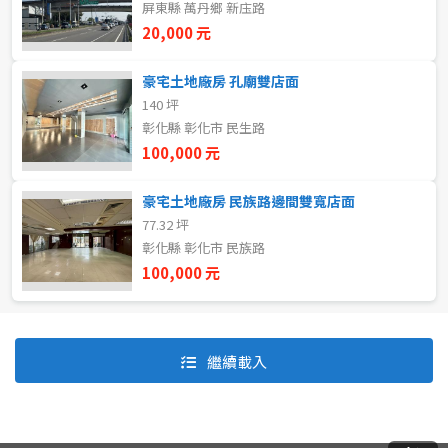
屏東縣 萬丹鄉 新庒路
20,000 元
自租
豪宅土地廠房 孔廟雙店面
房東自租
140 坪
彰化縣 彰化市 民生路
100,000 元
豪宅土地廠房 民族路邊間雙寬店面
77.32 坪
彰化縣 彰化市 民族路
100,000 元
預設排序
價格從低到高
繼續載入
價格從高到低
坪數由大到小