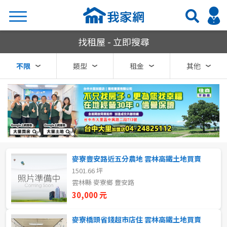
我家網房屋租賃
找租屋 - 立即搜尋
搜尋
不限
類型
租金
其他
熱門關鍵字
縣市
區域
麥寮豐安路近五分農地 雲林高鐵土地買賣
不限
不限
1501.66 坪
雲林縣 麥寮鄉 豐安路
台北市
30,000 元
基隆市
麥寮橋頭省錢超市店住 雲林高鐵土地買賣