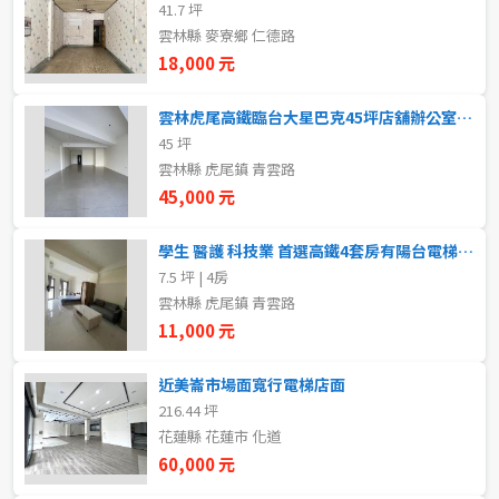
41.7 坪
新北市
雲林縣 麥寮鄉 仁德路
18,000 元
宜蘭縣
類型(可複選)
雲林虎尾高鐵臨台大星巴克45坪店舖辦公室診所零售業首選
桃園市
45 坪
不拘
整層住家
獨立套房
分租套房
新竹市
雲林縣 虎尾鎮 青雲路
45,000 元
雅房
其他住宅
店面
頂讓
新竹縣
學生 醫護 科技業 首選高鐵4套房有陽台電梯美透天 (全新全配)
辦公
住辦
廠房
土地
苗栗縣
7.5 坪 | 4房
雲林縣 虎尾鎮 青雲路
台中市
車位
11,000 元
彰化縣
近美崙市場面寬行電梯店面
坪數
216.44 坪
南投縣
花蓮縣 花蓮市 化道
不拘
20坪以下
60,000 元
雲林縣