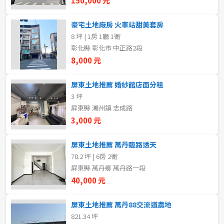
150,000 元
5~10樓
11~20樓
豪宅土地廠房 火車站甜美套房
8 坪 | 1房 1廳 1衛
21樓以上
彰化縣 彰化市 中正路2段
8,000 元
~
樓
屏東土地推薦 婚紗館店面分租
3 坪
格局
屏東縣 潮州鎮 志成路
3,000 元
不拘
1房
屏東土地推薦 萬丹臨路透天
2房
3房
78.2 坪 | 6房 2衛
屏東縣 萬丹鄉 萬丹路一段
4房
5房以上
40,000 元
屏東土地推薦 萬丹88交流道農地
821.34 坪
租金(元)