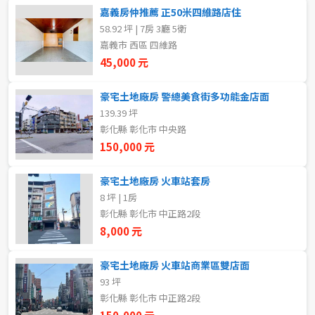
20~30 坪
30~40 坪
嘉義房仲推薦 正50米四維路店住
嘉義市
58.92 坪 | 7房 3廳 5衛
40~50 坪
50~60 坪
嘉義縣
嘉義市 西區 四維路
45,000 元
60~70 坪
70~80 坪
台南市
豪宅土地廠房 警總美食街多功能金店面
高雄市
80坪以上
139.39 坪
彰化縣 彰化市 中央路
澎湖縣
150,000 元
~
坪
屏東縣
豪宅土地廠房 火車站套房
8 坪 | 1房
樓層
台東縣
彰化縣 彰化市 中正路2段
不拘
地下室
8,000 元
花蓮縣
1樓
2樓
豪宅土地廠房 火車站商業區雙店面
金門連江
93 坪
彰化縣 彰化市 中正路2段
3樓
4樓