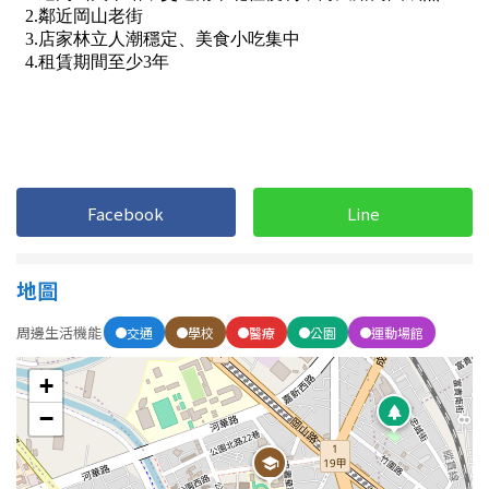
南投縣
不拘
20坪以下
雲林縣
20~30 坪
30~40 坪
嘉義市
40~50 坪
50~60 坪
嘉義縣
60~70 坪
70~80 坪
台南市
Facebook
Line
高雄市
80坪以上
地圖
澎湖縣
~
坪
周邊生活機能
交通
學校
醫療
公園
運動場館
屏東縣
+
樓層
台東縣
−
不拘
地下室
花蓮縣