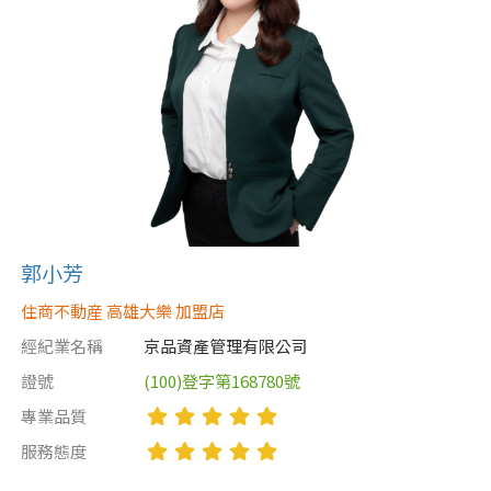
屋齡
不拘
5 年以下
5-10 年
10-20 年
20-30 年
30-40 年
郭小芳
40 年以上
住商不動産 高雄大樂 加盟店
經紀業名稱
京品資產管理有限公司
售價
證號
(100)登字第168780號
專業品質
服務態度