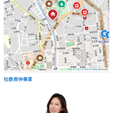
1樓
2樓
金門連江
3樓
4樓
5~10樓
11~20樓
21樓以上
~
樓
Leaflet
|
©
OpenStreetMap
contributors
格局
社群房仲專家
不拘
1房
2房
3房
4房
5房以上