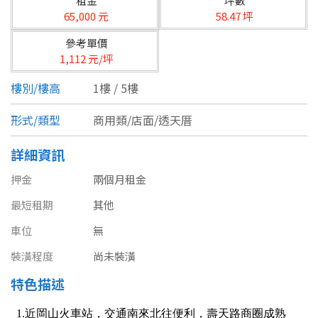
租金
坪數
台北市
65,000 元
58.47 坪
基隆市
參考單價
1,112 元/坪
新北市
樓別/樓高
1樓 / 5樓
宜蘭縣
形式/類型
商用類/店面/透天厝
類型(可複選)
桃園市
詳細資訊
不拘
公寓
電梯大樓
套房
新竹市
押金
兩個月租金
別墅
透天厝
樓中樓
華廈
新竹縣
最短租期
其他
農舍
辦公
店面
工廠
苗栗縣
車位
無
裝潢程度
尚未裝潢
台中市
廠辦
倉庫
土地
其他
特色描述
彰化縣
坪數