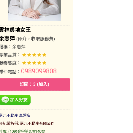
雲林房地女王
余惠萍
(仲介，收取服務費)
暱稱：
余惠萍
專業品質：
服務態度：
0989099808
房仲電話：
訂閱：3 (加入)
嘉元不動產 直營店
經紀業名稱: 嘉元不動產有限公司
證號: (109)登字第379140號