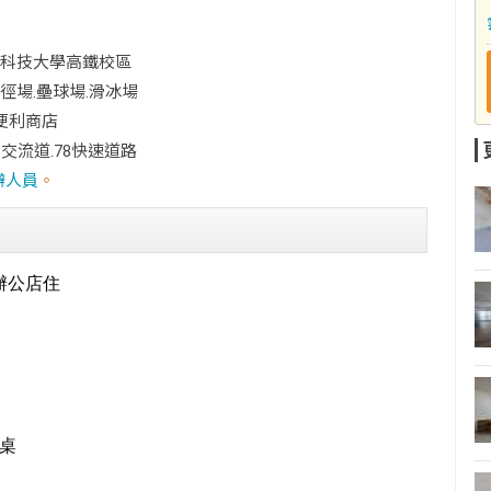
尾科技大學高鐵校區
徑場.壘球場.滑冰場
家便利商店
交流道.78快速道路
辦人員
。