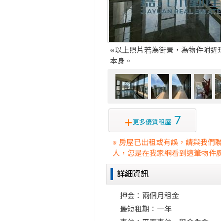
※以上照片若為街景，為物件附近
本身。
7
更多優質租屋:
※ 房屋已出租或有誤，請與我們
人，您是在我家網看到這筆物件廣
詳細資訊
押金：兩個月租金
最短租期：一年