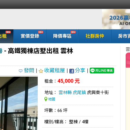
出租
實價登錄
降價專區
社群房仲
房市
雲
- 高鐵獨棟店墅出租 雲林
房
發問
|
收藏租屋
|
分享
|
45,000 元
租金：
地址：
雲林縣
虎尾鎮
虎興東十街
地圖
坪數：66 坪
樓別/樓高： 整棟 / 4樓