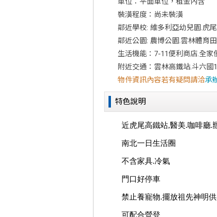
車位：平面車位，租金內含
裝潢程度：尚未裝潢
鄰近學校: 維多利亞幼兒園.虎
鄰近公園: 農博公園.雲林體育田
生活機能：7-11便利商店.全
附近交通：雲林高鐵站.斗六國1
物件資訊內容若有疑問請洽
承
特色說明