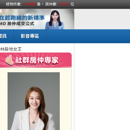
總物件數:
111688
筆， 房仲數:
15331
位
資訊
影音專區
林房地女王