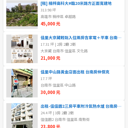
[租] 楠梓高科大#臨20米路方正面寬建地
5~10樓
11~20樓
313.98 坪
高雄市 楠梓區 卓越路
21樓以上
45,000 元
佳里大京藏輕鬆入住兩房含家電＋平車 台南房仲傑克
~
樓
17.31 坪 | 2房 2廳 2衛
大京藏 台南市 佳里區 文化路
21,000 元
格局
不拘
1房
佳里中山路黃金店面出租 台南房仲傑克
17.7 坪
台南市 佳里區 中山路
2房
3房
30,000 元
4房
5房以上
出租-佳佳園2三房平車附冷氣熱水爐 台南房仲傑克
24.4 坪 | 3房 2廳 2衛
佳佳園2 台南市 佳里區 南勢街
租金(元)
23,800 元