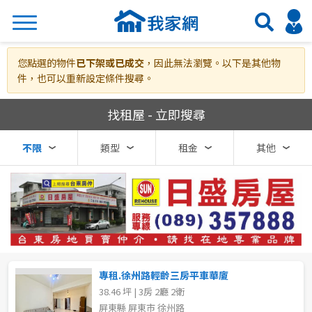
搜尋
您點選的物件
已下架或已成交
，因此無法瀏覽。以下是其他物
件，也可以重新設定條件搜尋。
我家網房屋租賃
找租屋 - 立即搜尋
熱門關鍵字
不限
類型
租金
其他
縣市
區域
不限
不限
台北市
專租.徐州路輕齡三房平車華廈
38.46 坪 | 3房 2廳 2衛
基隆市
屏東縣 屏東市 徐州路