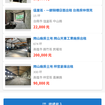
佳里區 - 一銀騎樓店面出租 台南房仲傑克
15 坪
自租
台南市 佳里區 中山路
房東自租
22,000 元
岡山廠房土地 岡山天車工業廠房出租
674 坪
高雄市 路竹區 民權街
200,000 元
岡山廠房土地 梓官倉庫出租
300 坪
高雄市 梓官區 嘉展路
90,000 元
預設排序
價格從低到高
繼續載入