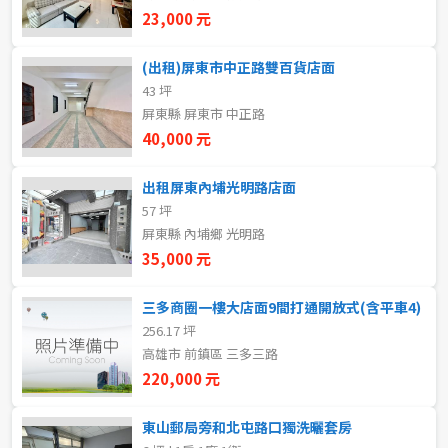
新北市
23,000 元
宜蘭縣
(出租)屏東市中正路雙百貨店面
43 坪
類型(可複選)
桃園市
屏東縣 屏東市 中正路
40,000 元
不拘
整層住家
獨立套房
分租套房
新竹市
出租屏東內埔光明路店面
雅房
其他住宅
店面
頂讓
新竹縣
57 坪
屏東縣 內埔鄉 光明路
辦公
住辦
廠房
土地
苗栗縣
35,000 元
台中市
車位
三多商圈一樓大店面9間打通開放式(含平車4)
256.17 坪
彰化縣
高雄市 前鎮區 三多三路
坪數
南投縣
220,000 元
不拘
20坪以下
雲林縣
東山郵局旁和北屯路口獨洗曬套房