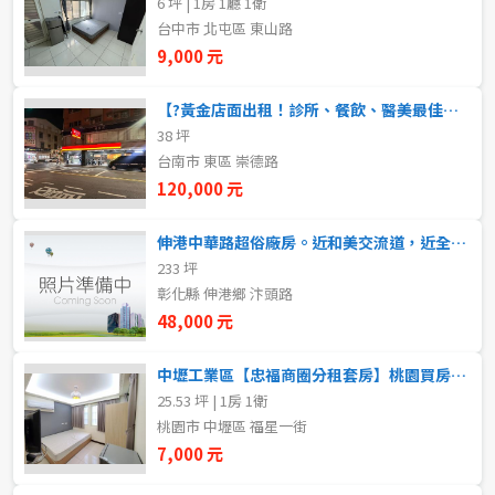
6 坪 | 1房 1廳 1衛
20~30 坪
30~40 坪
嘉義市
台中市 北屯區 東山路
9,000 元
40~50 坪
50~60 坪
嘉義縣
【?黃金店面出租！診所、餐飲、醫美最佳選擇?】
60~70 坪
70~80 坪
台南市
38 坪
台南市 東區 崇德路
高雄市
80坪以上
120,000 元
澎湖縣
~
坪
伸港中華路超俗廠房。近和美交流道，近全興工業園區，近和美鎮和港路，可三照，RC廠房230坪。二層樓。
233 坪
屏東縣
彰化縣 伸港鄉 汴頭路
樓層
台東縣
48,000 元
不拘
地下室
花蓮縣
中壢工業區【忠福商圈分租套房】桃園買房推薦
25.53 坪 | 1房 1衛
1樓
2樓
金門連江
桃園市 中壢區 福星一街
7,000 元
3樓
4樓