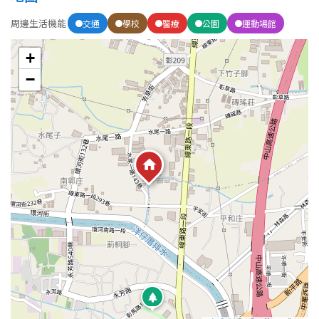
周邊生活機能
交通
學校
醫療
公園
運動場館
屋齡
+
不拘
5 年以下
−
5-10 年
10-20 年
20-30 年
30-40 年
40 年以上
售價