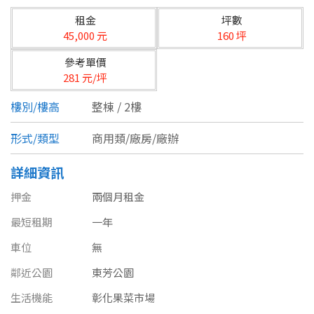
台北市
租金
坪數
基隆市
45,000 元
160 坪
參考單價
新北市
281 元/坪
宜蘭縣
樓別/樓高
整棟 / 2樓
類型(可複選)
桃園市
形式/類型
商用類/廠房/廠辦
不拘
公寓
電梯大樓
套房
新竹市
詳細資訊
別墅
透天厝
樓中樓
華廈
新竹縣
押金
兩個月租金
農舍
辦公
店面
工廠
最短租期
苗栗縣
一年
車位
無
台中市
廠辦
倉庫
土地
其他
鄰近公園
東芳公園
彰化縣
生活機能
彰化果菜市場
坪數