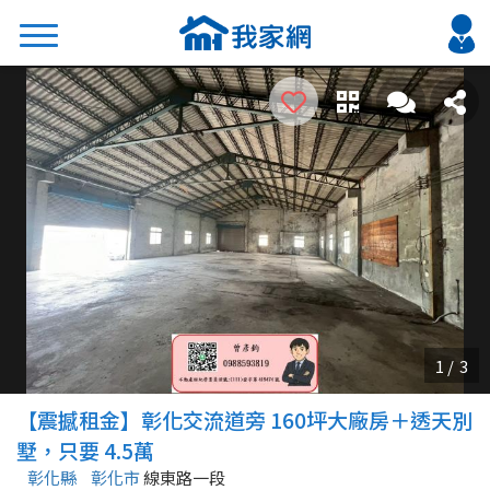
搜尋
熱門關鍵字
2026 台北降價好屋限量釋出
2026 新北降價好屋限量釋出
2026 台中降價好屋限量釋出
2026 台南降價好屋限量釋出
2026 高雄降價好屋限量釋出
縣市
區域
【震撼租金】彰化交流道旁 160坪大廠房＋透天別
不限
不限
墅，只要 4.5萬
彰化縣
彰化市
線東路一段