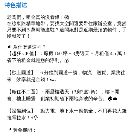
南投縣
特色描述
不拘
20坪以下
雲林縣
20~30 坪
30~40 坪
嘉義市
40~50 坪
50~60 坪
嘉義縣
60~70 坪
70~80 坪
台南市
高雄市
80坪以上
澎湖縣
~
坪
屏東縣
樓層
台東縣
不拘
地下室
花蓮縣