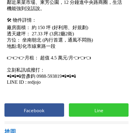
1樓
2樓
金門連江
3樓
4樓
5~10樓
11~20樓
21樓以上
~
樓
格局
不拘
1房
Facebook
Line
2房
3房
4房
5房以上
地圖