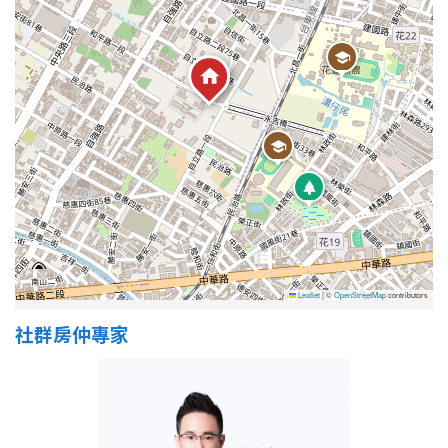
1樓
2樓
金門連江
3樓
4樓
5~10樓
11~20樓
21樓以上
~
樓
格局
Leaflet
|
©
OpenStreetMap
contributors
不拘
1房
社群房仲專家
2房
3房
4房
5房以上