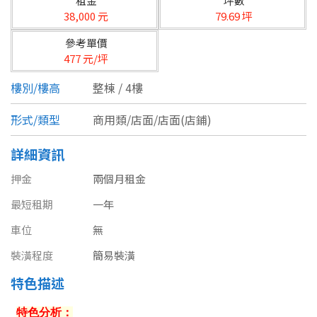
租金
坪數
台北市
38,000 元
79.69 坪
基隆市
參考單價
477 元/坪
新北市
樓別/樓高
整棟 / 4樓
宜蘭縣
形式/類型
商用類/店面/店面(店鋪)
類型(可複選)
桃園市
詳細資訊
不拘
公寓
電梯大樓
套房
新竹市
押金
兩個月租金
別墅
透天厝
樓中樓
華廈
新竹縣
最短租期
一年
農舍
辦公
店面
工廠
苗栗縣
車位
無
裝潢程度
簡易裝潢
台中市
廠辦
倉庫
土地
其他
特色描述
彰化縣
坪數