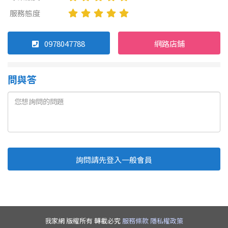
服務態度
0978047788
網路店鋪
問與答
詢問請先登入一般會員
Line
Fb
複製連結
取消
送出
我家網 版權所有 轉載必究
服務條款
隱私權政策