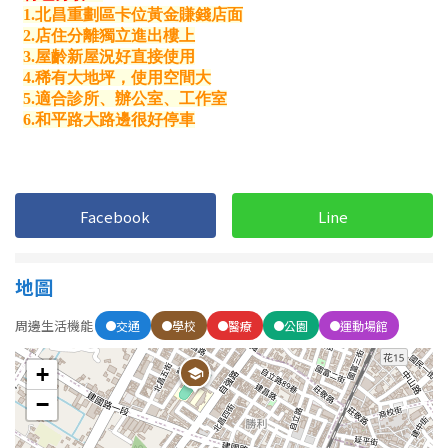
南投縣
不拘
20坪以下
雲林縣
20~30 坪
30~40 坪
嘉義市
40~50 坪
50~60 坪
嘉義縣
60~70 坪
70~80 坪
台南市
Facebook
Line
高雄市
80坪以上
澎湖縣
地圖
~
坪
屏東縣
周邊生活機能
交通
學校
醫療
公園
運動場館
樓層
台東縣
+
不拘
地下室
−
花蓮縣