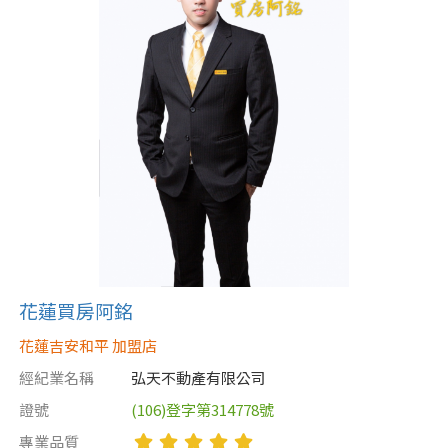
屋齡
不拘
5 年以下
5-10 年
10-20 年
20-30 年
30-40 年
40 年以上
花蓮買房阿銘
售價
花蓮吉安和平 加盟店
經紀業名稱
弘天不動產有限公司
證號
(106)登字第314778號
專業品質