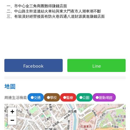
南投縣
不拘
20坪以下
雲林縣
20~30 坪
30~40 坪
嘉義市
40~50 坪
50~60 坪
嘉義縣
60~70 坪
70~80 坪
台南市
Facebook
Line
高雄市
80坪以上
澎湖縣
~
坪
地圖
屏東縣
周邊生活機能
交通
學校
醫療
公園
運動場館
樓層
台東縣
+
不拘
地下室
花蓮縣
−