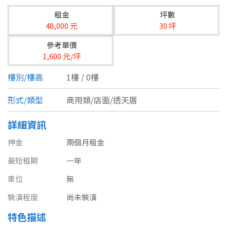
台北市
租金
坪數
基隆市
48,000 元
30 坪
參考單價
新北市
1,600 元/坪
宜蘭縣
樓別/樓高
1樓 / 0樓
類型(可複選)
桃園市
形式/類型
商用類/店面/透天厝
不拘
公寓
電梯大樓
套房
新竹市
詳細資訊
別墅
透天厝
樓中樓
華廈
新竹縣
押金
兩個月租金
農舍
辦公
店面
工廠
最短租期
苗栗縣
一年
車位
無
台中市
廠辦
倉庫
土地
其他
裝潢程度
尚未裝潢
彰化縣
特色描述
坪數