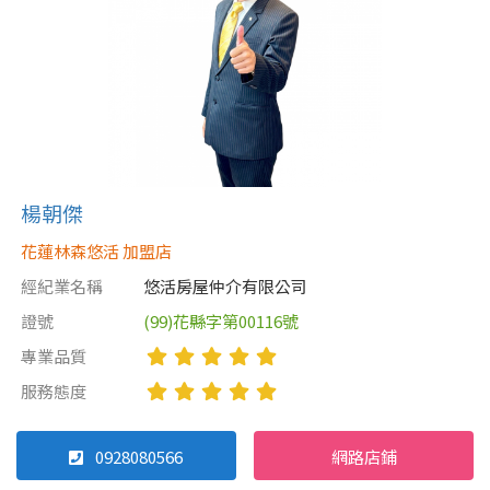
屋齡
不拘
5 年以下
5-10 年
10-20 年
楊朝傑
20-30 年
30-40 年
花蓮林森悠活 加盟店
40 年以上
經紀業名稱
悠活房屋仲介有限公司
證號
(99)花縣字第00116號
專業品質
售價
服務態度
0928080566
網路店鋪