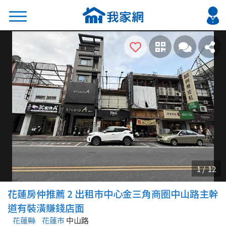
搜尋
熱門關鍵字
2026 台北降價好屋限量釋出
2026 新北降價好屋限量釋出
2026 台中降價好屋限量釋出
2026 台南降價好屋限量釋出
2026 高雄降價好屋限量釋出
縣市
區域
花蓮房仲推薦 2 出租市中心金三角商圈中山路主幹
不限
不限
道有裝潢賺錢店面
花蓮縣
花蓮市
中山路