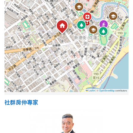
1樓
2樓
金門連江
3樓
4樓
5~10樓
11~20樓
21樓以上
~
樓
格局
Leaflet
|
©
OpenStreetMap
contributors
不拘
1房
社群房仲專家
2房
3房
4房
5房以上