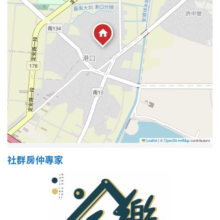
屋齡
不拘
5 年以下
5-10 年
10-20 年
20-30 年
30-40 年
40 年以上
Leaflet
|
©
OpenStreetMap
contributors
社群房仲專家
售價