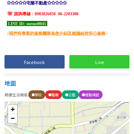
1樓
2樓
金門連江
3樓
4樓
5~10樓
11~20樓
21樓以上
Facebook
Line
~
樓
地圖
格局
周邊生活機能
學校
醫療
公園
運動場館
不拘
1房
+
2房
3房
−
4房
5房以上