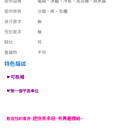
提供設備
電視、冰箱、冷氣、洗衣機、熱水器
南投縣
不拘
20坪以下
提供傢俱
沙發、床、衣櫃
雲林縣
身分要求
無
20~30 坪
30~40 坪
嘉義市
性別要求
無
40~50 坪
50~60 坪
嘉義縣
開伙
可
60~70 坪
70~80 坪
養竉物
不可
台南市
特色描述
高雄市
80坪以上
澎湖縣
~
坪
屏東縣
樓層
台東縣
不拘
地下室
花蓮縣