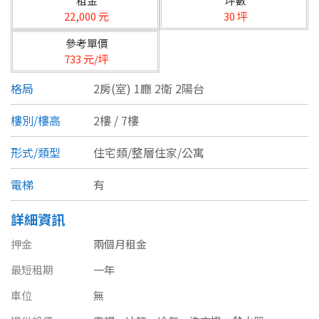
租金
坪數
台北市
22,000 元
30 坪
基隆市
參考單價
733 元/坪
新北市
格局
2房(室) 1廳 2衛 2陽台
宜蘭縣
樓別/樓高
2樓 / 7樓
類型(可複選)
桃園市
形式/類型
住宅類/整層住家/公寓
不拘
公寓
電梯大樓
套房
新竹市
電梯
有
別墅
透天厝
樓中樓
華廈
新竹縣
詳細資訊
農舍
辦公
店面
工廠
苗栗縣
押金
兩個月租金
台中市
廠辦
倉庫
土地
其他
最短租期
一年
彰化縣
車位
無
坪數