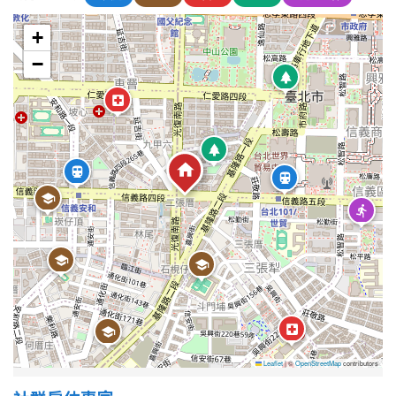
+
屋齡
−
不拘
5 年以下
5-10 年
10-20 年
20-30 年
30-40 年
40 年以上
售價
Leaflet
|
©
OpenStreetMap
contributors