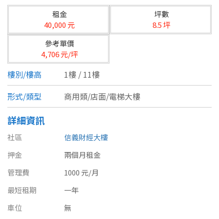
台北市
租金
坪數
基隆市
40,000 元
8.5 坪
參考單價
新北市
4,706 元/坪
宜蘭縣
樓別/樓高
1樓 / 11樓
類型(可複選)
桃園市
形式/類型
商用類/店面/電梯大樓
不拘
公寓
電梯大樓
套房
新竹市
詳細資訊
別墅
透天厝
樓中樓
華廈
新竹縣
社區
信義財經大樓
農舍
辦公
店面
工廠
押金
苗栗縣
兩個月租金
管理費
1000 元/月
台中市
廠辦
倉庫
土地
其他
最短租期
一年
彰化縣
車位
無
坪數