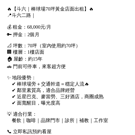
南投縣
不拘
20坪以下
雲林縣
20~30 坪
30~40 坪
嘉義市
40~50 坪
50~60 坪
嘉義縣
60~70 坪
70~80 坪
台南市
高雄市
80坪以上
澎湖縣
~
坪
屏東縣
樓層
台東縣
不拘
地下室
花蓮縣