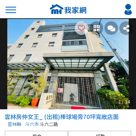
搜尋
熱門關鍵字
2026 台北降價好屋限量釋出
2026 新北降價好屋限量釋出
2026 台中降價好屋限量釋出
2026 台南降價好屋限量釋出
2026 高雄降價好屋限量釋出
縣市
區域
雲林房仲女王_ (出租)棒球場旁70坪寬敞店面
不限
不限
雲林縣
斗六市
斗六二路