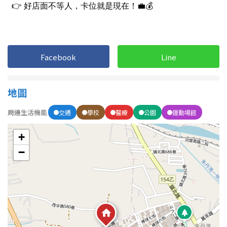
1樓
2樓
金門連江
3樓
4樓
5~10樓
11~20樓
Facebook
Line
21樓以上
地圖
~
樓
周邊生活機能
交通
學校
醫療
公園
運動場館
+
格局
−
不拘
1房
2房
3房
4房
5房以上