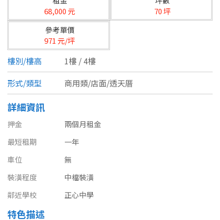
租金
坪數
台北市
68,000 元
70 坪
基隆市
參考單價
971 元/坪
新北市
樓別/樓高
1樓 / 4樓
宜蘭縣
形式/類型
商用類/店面/透天厝
類型(可複選)
桃園市
詳細資訊
不拘
公寓
電梯大樓
套房
新竹市
押金
兩個月租金
別墅
透天厝
樓中樓
華廈
新竹縣
最短租期
一年
農舍
辦公
店面
工廠
苗栗縣
車位
無
裝潢程度
中檔裝潢
台中市
廠辦
倉庫
土地
其他
鄰近學校
正心中學
彰化縣
特色描述
坪數