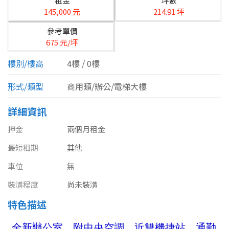
租金
坪數
台北市
145,000 元
214.91 坪
基隆市
參考單價
675 元/坪
新北市
樓別/樓高
4樓 / 0樓
宜蘭縣
形式/類型
商用類/辦公/電梯大樓
類型(可複選)
桃園市
詳細資訊
不拘
公寓
電梯大樓
套房
新竹市
押金
兩個月租金
別墅
透天厝
樓中樓
華廈
新竹縣
最短租期
其他
農舍
辦公
店面
工廠
苗栗縣
車位
無
裝潢程度
尚未裝潢
台中市
廠辦
倉庫
土地
其他
特色描述
彰化縣
坪數