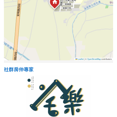
屋齡
不拘
5 年以下
5-10 年
10-20 年
20-30 年
30-40 年
Leaflet
|
©
OpenStreetMap
contributors
40 年以上
社群房仲專家
售價