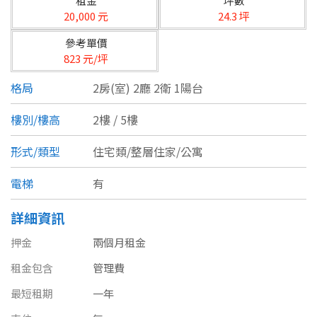
租金
坪數
台北市
20,000 元
24.3 坪
基隆市
參考單價
823 元/坪
新北市
格局
2房(室) 2廳 2衛 1陽台
宜蘭縣
樓別/樓高
2樓 / 5樓
類型(可複選)
桃園市
形式/類型
住宅類/整層住家/公寓
不拘
公寓
電梯大樓
套房
新竹市
電梯
有
別墅
透天厝
樓中樓
華廈
新竹縣
詳細資訊
農舍
辦公
店面
工廠
苗栗縣
押金
兩個月租金
台中市
廠辦
倉庫
土地
其他
租金包含
管理費
彰化縣
最短租期
一年
坪數