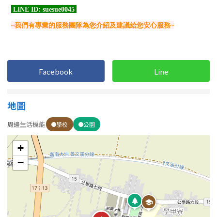
1樓
2樓
金門連江
3樓
4樓
5~10樓
11~20樓
Facebook
Line
21樓以上
~
樓
地圖
周邊生活機能
學校
公園
格局
+
不拘
1房
−
2房
3房
4房
5房以上