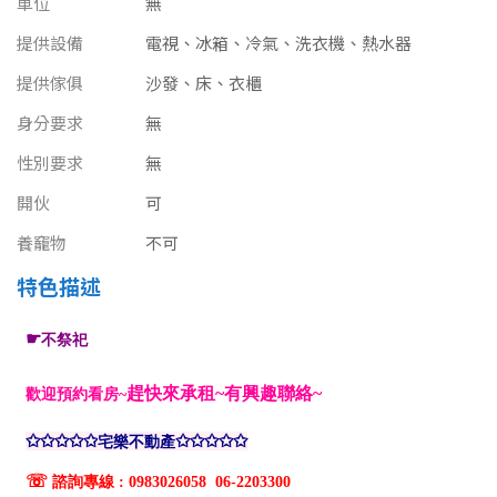
車位
無
南投縣
不拘
20坪以下
提供設備
電視、冰箱、冷氣、洗衣機、熱水器
雲林縣
提供傢俱
沙發、床、衣櫃
20~30 坪
30~40 坪
嘉義市
身分要求
無
40~50 坪
50~60 坪
嘉義縣
性別要求
無
60~70 坪
70~80 坪
開伙
可
台南市
養竉物
不可
高雄市
80坪以上
特色描述
澎湖縣
~
坪
屏東縣
樓層
台東縣
不拘
地下室
花蓮縣