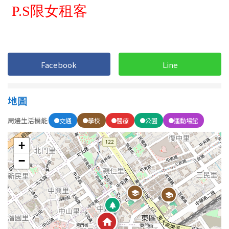
屋齡
不拘
5 年以下
Facebook
Line
5-10 年
10-20 年
地圖
20-30 年
30-40 年
周邊生活機能
交通
學校
醫療
公園
運動場館
40 年以上
+
−
售價