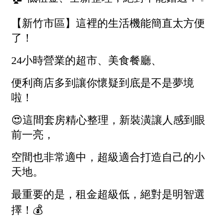
1樓
2樓
金門連江
3樓
4樓
5~10樓
11~20樓
21樓以上
~
樓
格局
不拘
1房
2房
3房
4房
5房以上