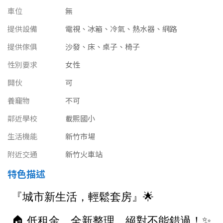
南投縣
車位
無
不拘
20坪以下
雲林縣
提供設備
電視、冰箱、冷氣、熱水器、網路
20~30 坪
30~40 坪
提供傢俱
嘉義市
沙發、床、桌子、椅子
性別要求
40~50 坪
女性
50~60 坪
嘉義縣
開伙
可
60~70 坪
70~80 坪
台南市
養竉物
不可
高雄市
80坪以上
鄰近學校
載熙國小
生活機能
澎湖縣
新竹市場
~
坪
附近交通
新竹火車站
屏東縣
特色描述
樓層
台東縣
不拘
地下室
花蓮縣