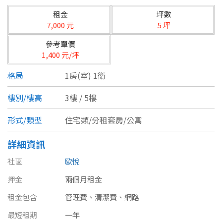
台北市
租金
坪數
基隆市
7,000 元
5 坪
參考單價
新北市
1,400 元/坪
宜蘭縣
格局
1房(室) 1衛
類型(可複選)
桃園市
樓別/樓高
3樓 / 5樓
不拘
公寓
電梯大樓
套房
新竹市
形式/類型
住宅類/分租套房/公寓
別墅
透天厝
樓中樓
華廈
新竹縣
詳細資訊
農舍
辦公
店面
工廠
苗栗縣
社區
歐悅
押金
台中市
兩個月租金
廠辦
倉庫
土地
其他
租金包含
管理費、清潔費、網路
彰化縣
最短租期
一年
坪數