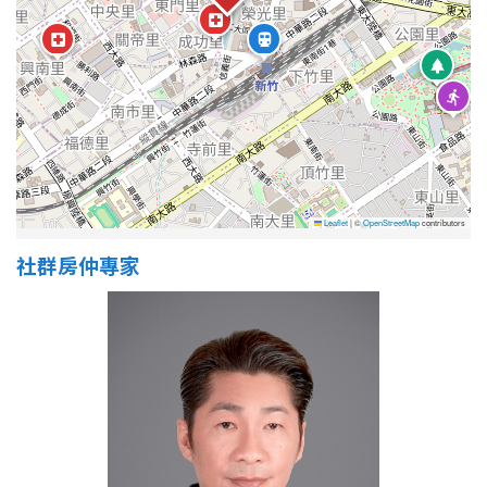
Leaflet
|
©
OpenStreetMap
contributors
社群房仲專家