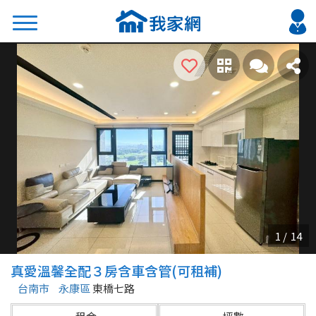
搜尋
熱門關鍵字
2026 台北降價好屋限量釋出
2026 新北降價好屋限量釋出
2026 台中降價好屋限量釋出
2026 台南降價好屋限量釋出
2026 高雄降價好屋限量釋出
縣市
區域
真愛溫馨全配３房含車含管(可租補)
不限
不限
台南市
永康區
東橋七路