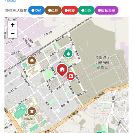
周邊生活機能
交通
學校
醫療
公園
運動場館
屋齡
+
不拘
5 年以下
−
5-10 年
10-20 年
20-30 年
30-40 年
40 年以上
售價