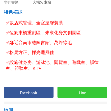
1樓
2樓
金門連江
附近交通
大橋火車站
特色描述
3樓
4樓
5~10樓
11~20樓
21樓以上
~
樓
格局
不拘
1房
Facebook
Line
2房
3房
4房
5房以上
地圖