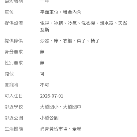
最短租期
一年
南投縣
不拘
20坪以下
車位
平面車位，租金內含
雲林縣
提供設備
電視、冰箱、冷氣、洗衣機、熱水器、天然
20~30 坪
30~40 坪
嘉義市
瓦斯
40~50 坪
50~60 坪
提供傢俱
沙發、床、衣櫃、桌子、椅子
嘉義縣
身分要求
無
60~70 坪
70~80 坪
台南市
性別要求
無
高雄市
80坪以上
開伙
可
澎湖縣
養竉物
不可
~
坪
可入住日
2026-07-01
屏東縣
鄰近學校
大橋國小、大橋國中
樓層
台東縣
鄰近公園
小橋公園
不拘
地下室
花蓮縣
生活機能
尚青黃昏市場、全聯