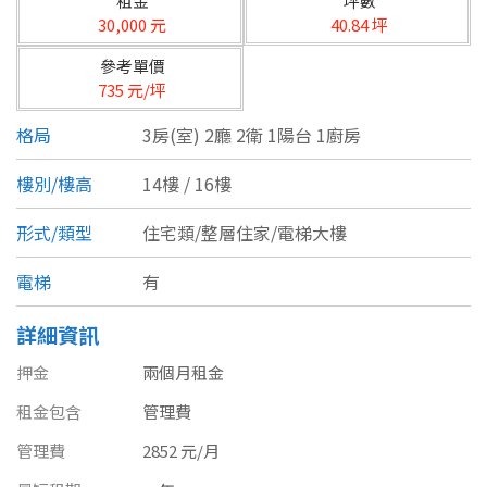
租金
坪數
台北市
30,000 元
40.84 坪
基隆市
參考單價
735 元/坪
新北市
格局
3房(室) 2廳 2衛 1陽台 1廚房
宜蘭縣
樓別/樓高
14樓 / 16樓
類型(可複選)
桃園市
形式/類型
住宅類/整層住家/電梯大樓
不拘
公寓
電梯大樓
套房
新竹市
電梯
有
別墅
透天厝
樓中樓
華廈
新竹縣
詳細資訊
農舍
辦公
店面
工廠
苗栗縣
押金
兩個月租金
台中市
廠辦
倉庫
土地
其他
租金包含
管理費
彰化縣
管理費
2852 元/月
坪數