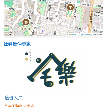
屋齡
不拘
5 年以下
Leaflet
|
©
OpenStreetMap
contributors
5-10 年
10-20 年
社群房仲專家
20-30 年
30-40 年
40 年以上
售價
值班人員
宅樂不動產 直營店