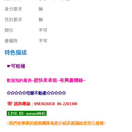
南投縣
不拘
20坪以下
身分要求
無
雲林縣
性別要求
無
20~30 坪
30~40 坪
嘉義市
開伙
不可
40~50 坪
50~60 坪
養竉物
不可
嘉義縣
特色描述
60~70 坪
70~80 坪
台南市
高雄市
80坪以上
澎湖縣
~
坪
屏東縣
樓層
台東縣
不拘
地下室
花蓮縣