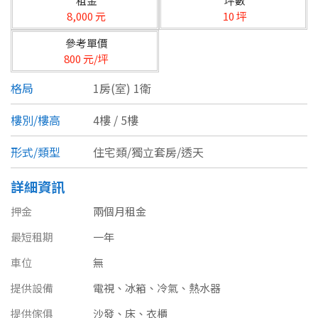
租金
坪數
台北市
8,000 元
10 坪
基隆市
參考單價
800 元/坪
新北市
格局
1房(室) 1衛
宜蘭縣
樓別/樓高
4樓 / 5樓
類型(可複選)
桃園市
形式/類型
住宅類/獨立套房/透天
不拘
公寓
電梯大樓
套房
新竹市
詳細資訊
別墅
透天厝
樓中樓
華廈
新竹縣
押金
兩個月租金
農舍
辦公
店面
工廠
苗栗縣
最短租期
一年
台中市
廠辦
倉庫
土地
其他
車位
無
提供設備
電視、冰箱、冷氣、熱水器
彰化縣
坪數
提供傢俱
沙發、床、衣櫃