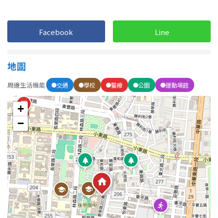
1樓
2樓
金門連江
3樓
4樓
Facebook
Line
5~10樓
11~20樓
地圖
21樓以上
周邊生活機能
交通
學校
醫療
公園
運動場館
~
樓
+
−
格局
不拘
1房
2房
3房
4房
5房以上