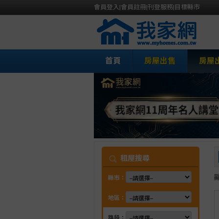
會員登入
|
會員註冊
|
刊登服務
|
目標縣市
首頁
房屋出售
房屋
我
租屋搜尋
縣市：
地區：
路段：