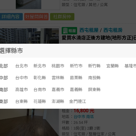
類型：住宅類 / 其他 / 公寓
詳細內容
好屋問與答
社群房仲
西屯租屋
/
西屯租房
愛買水湳店正後方建地(地形方正)
68,000 元
租金：
選擇縣市
地區：
台中市
西屯區
坪數：120.6 坪
類型：商用類 / 土地 / 住宅用地
北部
台北市
新北市
桃園市
新竹市
新竹縣
宜蘭縣
基隆
中部
台中市
彰化縣
雲林縣
苗栗縣
南投縣
詳細內容
好屋問與答
社群房仲
南部
高雄市
台南市
嘉義市
嘉義縣
屏東縣
南區租屋
/
南區租房
東部
台東縣
花蓮縣
澎湖縣
金門連江
河岸邊全新整理三房好市多捷運公
16,800 元
租金：
地區：
台中市
南區
坪數：26.54 坪
格局：3房(室) 2廳 2衛
類型：住宅類 / 整層住家 / 公寓