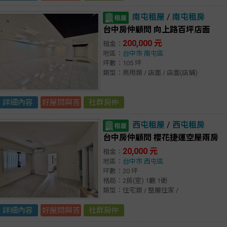
南屯租屋
/
南屯租房
台中房仲顧問 向上路百坪店面
200,000 元
租金：
地區：
台中市
南屯區
坪數：105 坪
類型：商用類 / 店面 / 店面(店鋪)
詳細內容
好屋問與答
社群房仲
西屯租屋
/
西屯租房
台中房仲顧問 櫻花捷運空屋兩房
20,000 元
租金：
地區：
台中市
西屯區
坪數：20 坪
格局：2房(室) 1廳 1衛
類型：住宅類 / 整層住家 /
詳細內容
好屋問與答
社群房仲