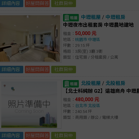
詳細內容
好屋問與答
社群房仲
中壢租屋
/
中壢租房
中壢夜市出租套房 中壢農地建地
50,000 元
租金：
地區：
桃園市
中壢區
坪數：29.15 坪
格局：3房(室) 3廳 3衛
類型：住宅類 / 分租套房 / 公寓
詳細內容
好屋問與答
社群房仲
北投租屋
/
北投租房
【北士科純辦 G2】遠雄商舟 中壢
480,000 元
租金：
地區：
台北市
北投區
坪數：240.54 坪
類型：商用類 / 辦公 / 電梯大樓
詳細內容
好屋問與答
社群房仲