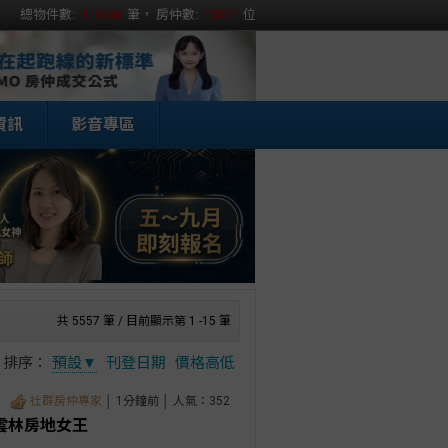
總物件數:
111586
筆， 房仲數:
15331
位
資訊
影音專區
共 5557 筆 / 目前顯示第 1 -15 筆
排序：
預設▼
刊登日期
價格高低
社群房仲專家
│ 1分鐘前 │ 人氣：352
雲林房地女王