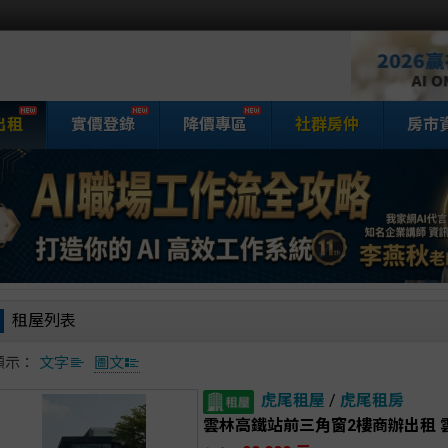
出租
實價登錄
降價專區
社群房仲
房市
家網房屋租賃
租屋列表
顯示：
文字
圖文
虎尾租屋
/
虎尾租房
雲林高鐵站前三角窗2樓商辦出租 