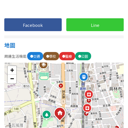
1樓
2樓
金門連江
3樓
4樓
Facebook
Line
5~10樓
11~20樓
地圖
21樓以上
周邊生活機能
交通
學校
醫療
公園
~
樓
+
−
格局
不拘
1房
2房
3房
4房
5房以上