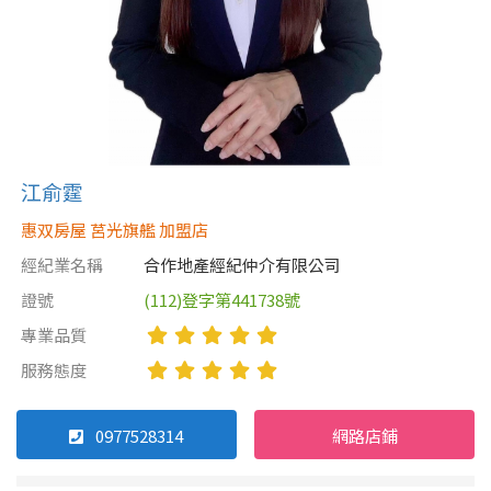
江俞霆
惠双房屋 莒光旗艦 加盟店
經紀業名稱
合作地產經紀仲介有限公司
證號
(112)登字第441738號
專業品質
服務態度
0977528314
網路店鋪