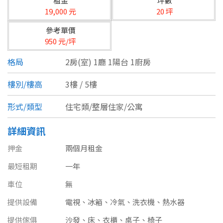
租金
坪數
台北市
19,000 元
20 坪
基隆市
參考單價
950 元/坪
新北市
格局
2房(室) 1廳 1陽台 1廚房
宜蘭縣
樓別/樓高
3樓 / 5樓
類型(可複選)
桃園市
形式/類型
住宅類/整層住家/公寓
不拘
公寓
電梯大樓
套房
新竹市
詳細資訊
別墅
透天厝
樓中樓
華廈
新竹縣
押金
兩個月租金
農舍
辦公
店面
工廠
苗栗縣
最短租期
一年
台中市
廠辦
倉庫
土地
其他
車位
無
提供設備
電視、冰箱、冷氣、洗衣機、熱水器
彰化縣
坪數
提供傢俱
沙發、床、衣櫃、桌子、椅子