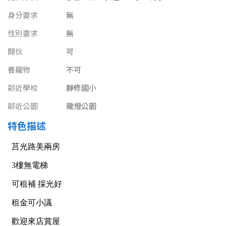
南投縣
不拘
20坪以下
身分要求
無
雲林縣
性別要求
無
20~30 坪
30~40 坪
嘉義市
開伙
可
40~50 坪
50~60 坪
養竉物
不可
嘉義縣
鄰近學校
靜修國小
60~70 坪
70~80 坪
台南市
鄰近公園
龍燈公園
高雄市
80坪以上
特色描述
澎湖縣
~
坪
屏東縣
樓層
台東縣
不拘
地下室
花蓮縣