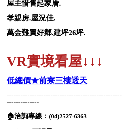
1樓
2樓
金門連江
3樓
4樓
5~10樓
11~20樓
21樓以上
~
樓
格局
不拘
1房
2房
3房
4房
5房以上