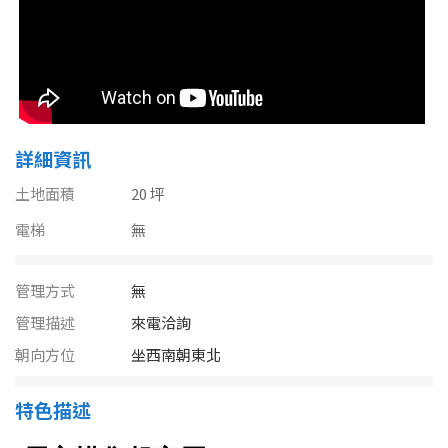
南投縣
不拘
20坪以下
雲林縣
20~30 坪
30~40 坪
嘉義市
40~50 坪
50~60 坪
嘉義縣
詳細資訊
60~70 坪
70~80 坪
台南市
土地面積
20 坪
高雄市
電梯
無
80坪以上
澎湖縣
~
坪
管理方式
無
屏東縣
管理描述
來電洽詢
朝向方位
坐西南朝東北
樓層
台東縣
不拘
地下室
特色描述
花蓮縣