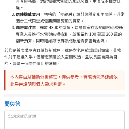
有 4 房格局，對於需要大空間的家庭來說，單價成本相對低
廉。
居住機能實用
：標榜的「孝親房」設計與穩定鄰里關係，非常
適合三代同堂或需要照顧長輩的買家。
風險需注意
：鑑於 48 年的屋齡，建議買家在簽約前務必委託
專業人員進行水電與結構檢測，並預留約 100 萬至 200 萬的
翻新預算，同時確認銀行貸款成數是否影響現金流。
若您是首次購屋者且偏好新成屋，或是對老屋維護感到頭痛，此物
件則不建議入手。但若您願意投入空間改造，且以長居自用為目
的，這是一個高性價比的選擇。
本內容由AI輔助分析整理，僅供參考，實際情況仍建議依
此房仲說明與個人需求判斷。
問與答