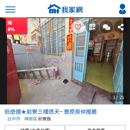
降
搜尋
8
%
熱門關鍵字
2026 台北降價好屋限量釋出
2026 新北降價好屋限量釋出
2026 台中降價好屋限量釋出
2026 台南降價好屋限量釋出
2026 高雄降價好屋限量釋出
縣市
區域
低總價★前寮三樓透天~ 豐原房仲推薦
不限
不限
台中市
神岡區
前寮路