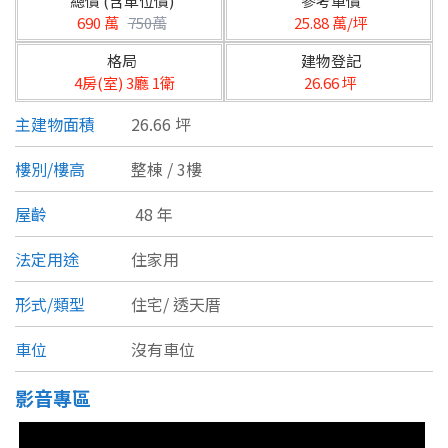
總價 (含車位價)
參考單價
台北市
690 萬
750萬
25.88 萬/坪
基隆市
格局
建物登記
4房(室) 3廳 1衛
26.66 坪
新北市
主建物面積
26.66 坪
宜蘭縣
樓別/樓高
整棟 / 3樓
類型(可複選)
桃園市
屋齡
48 年
不拘
公寓
電梯大樓
套房
新竹市
法定用途
住家用
別墅
透天厝
樓中樓
華廈
新竹縣
形式/類型
住宅/
透天厝
農舍
辦公
店面
工廠
苗栗縣
車位
沒有車位
台中市
廠辦
倉庫
土地
其他
影音專區
彰化縣
坪數