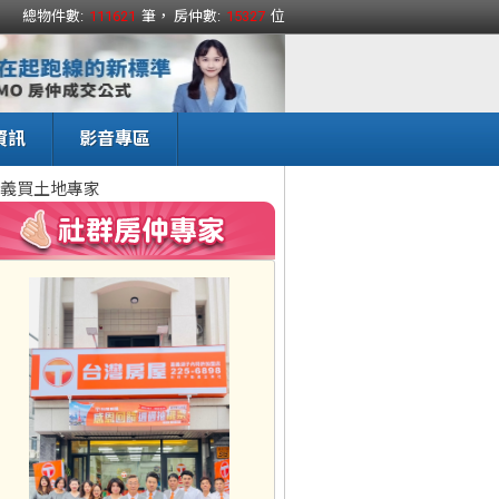
總物件數:
111621
筆， 房仲數:
15327
位
資訊
影音專區
義買土地專家