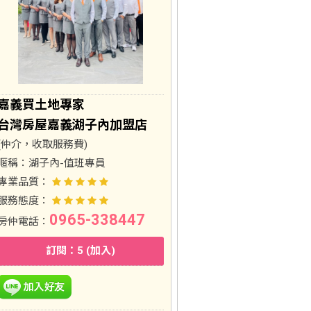
嘉義買土地專家
台灣房屋嘉義湖子內加盟店
(仲介，收取服務費)
暱稱：
湖子內-值班專員
專業品質：
服務態度：
0965-338447
房仲電話：
訂閱：5 (加入)