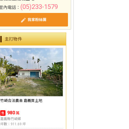
(05)233-1579
室內電話：
我家粉絲團
主打物件
竹崎合法農舍 嘉義買土地
980
萬
售
嘉義縣竹崎鄉
坪數：911.69 坪