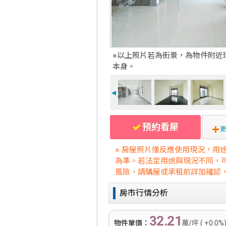
※以上照片若為街景，為物件附近
本身。
◄
預約看屋
更
※ 房屋照片僅反應使用現況，用
為準。若法定用途與現況不同，
風險，請購屋或承租前詳加確認
房市行情分析
32.21
物件單價：
萬/坪 ( +0.0%