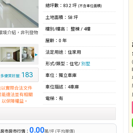
總坪數：83.2 坪
(不含車位面積)
土地面積：58 坪
樓別/樓高： 整棟 / 4樓
環境介紹，非刊登物
屋齡：0 年
法定用途：住家用
►
形式/類型：住宅/
別墅
183
車位：獨立車庫
多優質好屋:
車位描述：4車庫
途以實際合法文件
可能違法並有相關
電梯：有
，以保障權益。
0.00
)
房市房市行情：
萬/坪 (平均單價)