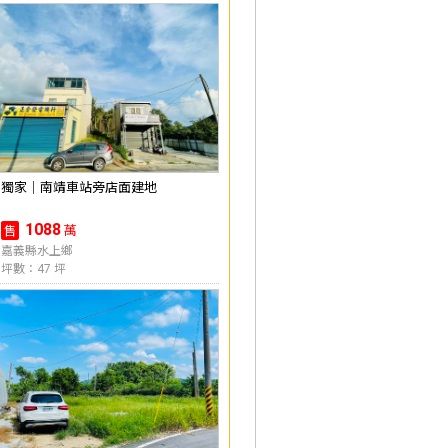
獨家｜南靖車站旁店面建地
1088
萬
售
嘉義縣水上鄉
坪數：47 坪