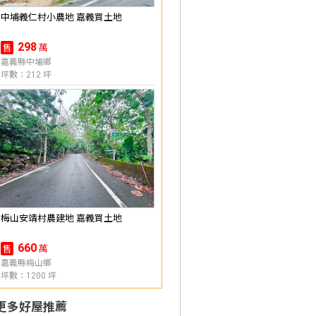
中埔義仁村小農地 嘉義買土地
298
萬
售
嘉義縣中埔鄉
坪數：212 坪
梅山安靖村農建地 嘉義買土地
660
萬
售
嘉義縣梅山鄉
坪數：1200 坪
更多好屋推薦