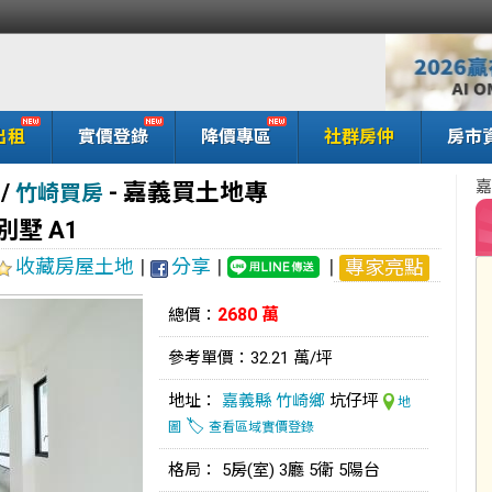
出租
實價登錄
降價專區
社群房仲
房市
嘉
/
-
嘉義買土地專
竹崎買房
墅 A1
收藏房屋土地
|
分享
|
|
專家亮點
2680 萬
總價：
參考單價：32.21 萬/坪
地址：
嘉義縣
竹崎鄉
坑仔坪
地
🏷️
圖
查看區域實價登錄
格局： 5房(室) 3廳 5衛 5陽台