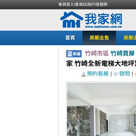
會員登入
|
會員註冊
|
刊登服務
首頁
房屋出售
房屋
竹崎市區
竹崎買屋
家 竹崎全新電梯大地坪別
預約看屋
|
發問
|