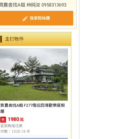
買農舍找A姐 林純汝 0958313693
我家粉絲團
主打物件
買農舍找A姐 F277南庄四灣歡樂度假
屋
1980
萬
售
苗栗縣南庄鄉
坪數：1038.18 坪