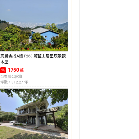
買農舍找A姐 F263 蔚藍山居星辰景觀
木屋
1750
萬
售
苗栗縣公館鄉
坪數：812.27 坪