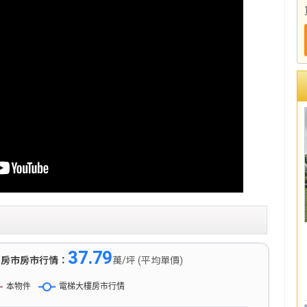
37.79
)
房市房市行情：
萬/坪 (平均單價)