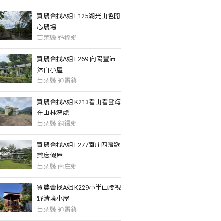
買農舍找A姐 F125湖光山色開
心農場
苗栗縣 造橋鄉
買農舍找A姐 F269 向陽豐沛
沐白小屋
苗栗縣 通霄鎮
買農舍找A姐 K213看山看雲海
在山林深處
苗栗縣 銅鑼鄉
買農舍找A姐 F277南庄四灣歡
樂度假屋
苗栗縣 南庄鄉
買農舍找A姐 K229小半山腰視
野清境小屋
苗栗縣 通霄鎮