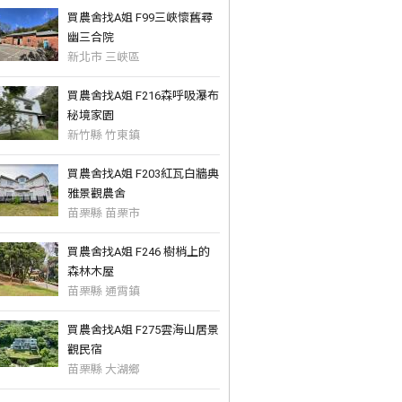
買農舍找A姐 F99三峽懷舊尋
幽三合院
新北市 三峽區
買農舍找A姐 F216森呼吸瀑布
秘境家園
新竹縣 竹東鎮
買農舍找A姐 F203紅瓦白牆典
雅景觀農舍
苗栗縣 苗栗市
買農舍找A姐 F246 樹梢上的
森林木屋
苗栗縣 通霄鎮
買農舍找A姐 F275雲海山居景
觀民宿
苗栗縣 大湖鄉