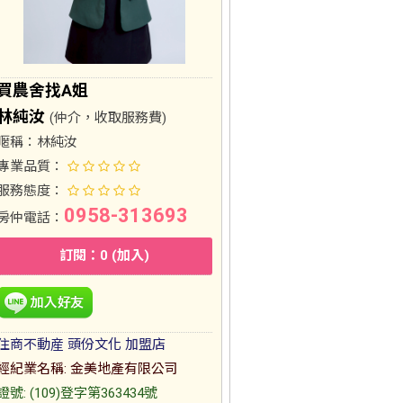
買農舍找A姐
林純汝
(仲介，收取服務費)
暱稱：
林純汝
專業品質：
服務態度：
0958-313693
房仲電話：
訂閱：0 (加入)
住商不動産 頭份文化 加盟店
經紀業名稱: 金美地產有限公司
證號: (109)登字第363434號