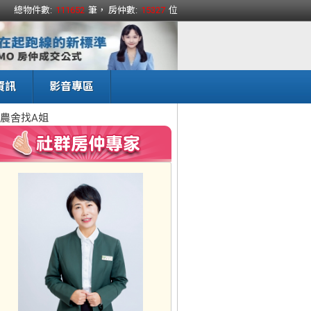
總物件數:
111652
筆， 房仲數:
15327
位
資訊
影音專區
農舍找A姐