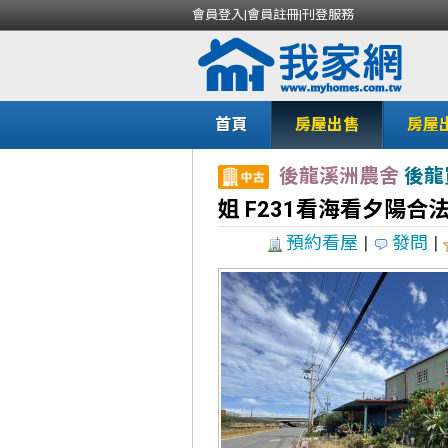
會員登入
|
會員註冊
|
刊登服務
首頁
房屋出售
房屋
後龍溪洲農舍
後龍
姐 F231看海看夕陽合
預約看屋
|
發問
|