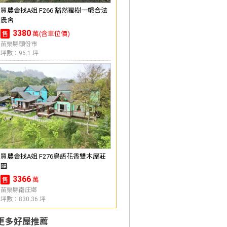
買農舍找A姐 F266 豁然獨樹一幟合法
農舍
3380
萬(含車位價)
售
苗栗縣頭份市
坪數：96.1 坪
買農舍找A姐 F276鳥語花香雙木屋莊
園
3366
萬
售
苗栗縣南庄鄉
坪數：830.36 坪
更多好屋推薦