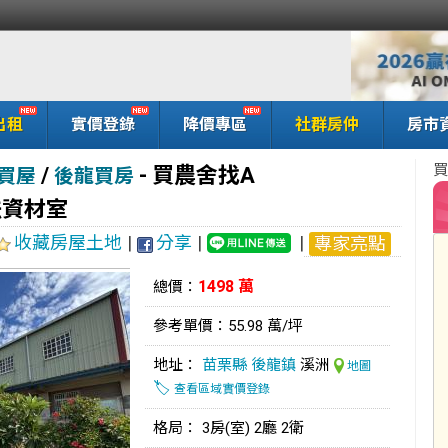
出租
實價登錄
降價專區
社群房仲
房市
買
/
-
買農舍找A
買屋
後龍買房
法資材室
收藏房屋土地
|
分享
|
|
專家亮點
1498 萬
總價：
參考單價：55.98 萬/坪
地址：
苗栗縣
後龍鎮
溪洲
地圖
🏷️
查看區域實價登錄
格局： 3房(室) 2廳 2衛