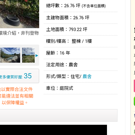
總坪數：26.76 坪
(不含車位面積)
主建物面積：26.76 坪
土地面積：793.22 坪
環境介紹，非刊登物
樓別/樓高： 整棟 / 1樓
屋齡：16 年
►
法定用途：農舍
35
形式/類型：住宅/
農舍
更多優質好屋:
車位：庭院式
途以實際合法文件
可能違法並有相關
，以保障權益。