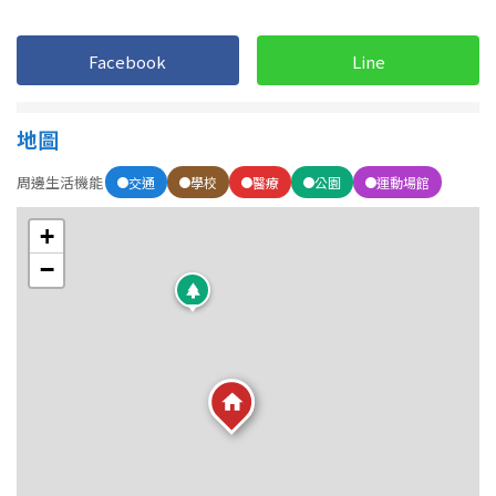
1樓
2樓
金門連江
3樓
4樓
Facebook
Line
5~10樓
11~20樓
地圖
21樓以上
周邊生活機能
交通
學校
醫療
公園
運動場館
~
樓
+
−
格局
不拘
1房
2房
3房
4房
5房以上