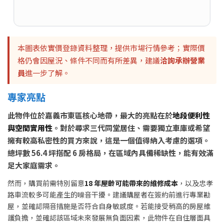
本圖表依實價登錄資料整理，提供市場行情參考；實際價
格仍會因屋況、條件不同而有所差異，建議
洽詢承辦營業
員
進一步了解。
專家亮點
此物件位於嘉義市東區核心地帶，最大的亮點在於
地段便利性
與空間實用性
。對於尋求三代同堂居住、需要獨立車庫或希望
擁有較高私密性的買方來說，這是一個值得納入考慮的選項。
總坪數 56.4 坪搭配 6 房格局，在區域內具備稀缺性，能有效滿
足大家庭需求。
然而，購買前需特別留意
18 年屋齡可能帶來的維修成本
，以及忠孝
路車流較多可能產生的噪音干擾。建議購屋者在簽約前進行專業勘
屋，並確認隔音措施是否符合自身敏感度。若能接受稍高的房屋維
護負擔，並確認該區域未來發展無負面因素，此物件在自住層面具