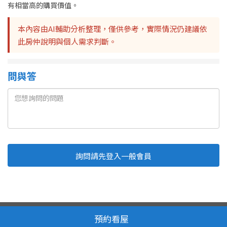
有相當高的購買價值。
本內容由AI輔助分析整理，僅供參考，實際情況仍建議依
此房仲說明與個人需求判斷。
問與答
詢問請先登入一般會員
Line
Fb
複製連結
取消
送出
我家網 版權所有 轉載必究
服務條款
隱私權政策
預約看屋