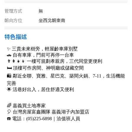
南投縣
不拘
20坪以下
管理方式
無
雲林縣
朝向方位
坐西北朝東南
20~30 坪
30~40 坪
嘉義市
特色描述
40~50 坪
50~60 坪
嘉義縣
60~70 坪
70~80 坪
台南市
高雄市
80坪以上
澎湖縣
~
坪
屏東縣
樓層
台東縣
不拘
地下室
花蓮縣