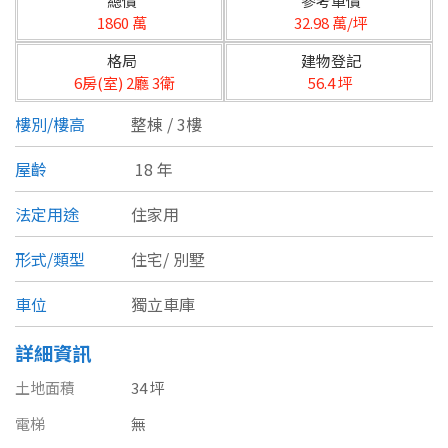
總價
參考單價
台北市
1860 萬
32.98 萬/坪
基隆市
格局
建物登記
6房(室) 2廳 3衛
56.4 坪
新北市
樓別/樓高
整棟 / 3樓
宜蘭縣
屋齡
18 年
類型(可複選)
桃園市
法定用途
住家用
不拘
公寓
電梯大樓
套房
新竹市
形式/類型
住宅/
別墅
別墅
透天厝
樓中樓
華廈
新竹縣
車位
獨立車庫
農舍
辦公
店面
工廠
苗栗縣
詳細資訊
台中市
廠辦
倉庫
土地
其他
土地面積
34 坪
彰化縣
電梯
無
坪數