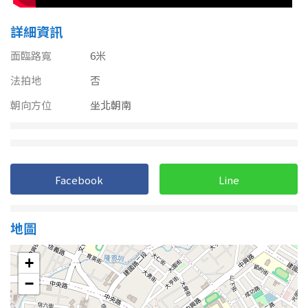
南投縣
不拘
20坪以下
詳細資訊
雲林縣
20~30 坪
30~40 坪
面臨路寬
6米
嘉義市
法拍地
否
40~50 坪
50~60 坪
嘉義縣
朝向方位
坐北朝南
60~70 坪
70~80 坪
台南市
高雄市
80坪以上
Facebook
Line
澎湖縣
~
坪
屏東縣
地圖
樓層
台東縣
+
不拘
地下室
花蓮縣
−