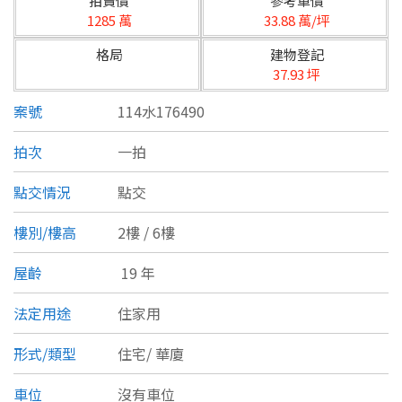
拍賣價
參考單價
台北市
1285 萬
33.88 萬/坪
基隆市
格局
建物登記
37.93 坪
新北市
案號
114水176490
宜蘭縣
拍次
一拍
類型(可複選)
桃園市
點交情況
點交
不拘
公寓
電梯大樓
套房
新竹市
樓別/樓高
2樓 / 6樓
別墅
透天厝
樓中樓
華廈
新竹縣
屋齡
19 年
農舍
辦公
店面
工廠
苗栗縣
法定用途
住家用
台中市
廠辦
倉庫
土地
其他
形式/類型
住宅/
華廈
彰化縣
坪數
車位
沒有車位