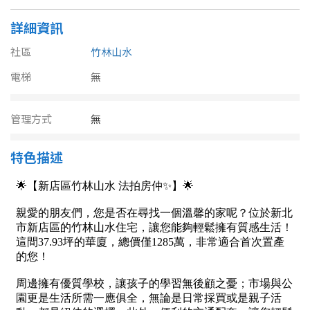
南投縣
不拘
20坪以下
詳細資訊
雲林縣
社區
竹林山水
20~30 坪
30~40 坪
嘉義市
電梯
無
40~50 坪
50~60 坪
嘉義縣
管理方式
無
60~70 坪
70~80 坪
台南市
特色描述
高雄市
80坪以上
澎湖縣
~
坪
屏東縣
樓層
台東縣
不拘
地下室
花蓮縣