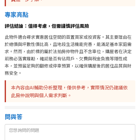
專家亮點
評估結論：值得考慮，但需謹慎評估風險
此物件適合尋求實惠居住空間的首置買家或投資客。其主要理由在
於總價與坪數性價比高，且地段生活機能完善，能滿足基本家庭需
求。然而，由於標的屬於法拍房仲物件且不含車位，購屋者在決定
前務必落實履勘，確認是否有佔用戶、欠費與稅金負擔等隱性成
本，並預留足夠的翻修或停車預算，以確保購屋後的居住品質與財
務安全。
本內容由AI輔助分析整理，僅供參考，實際情況仍建議依
此房仲說明與個人需求判斷。
問與答