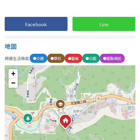
屋齡
Facebook
Line
不拘
5 年以下
地圖
5-10 年
10-20 年
周邊生活機能
交通
學校
醫療
公園
運動場館
20-30 年
30-40 年
+
40 年以上
−
售價