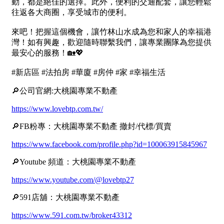
1樓
2樓
金門連江
3樓
4樓
5~10樓
11~20樓
21樓以上
~
樓
格局
不拘
1房
2房
3房
4房
5房以上