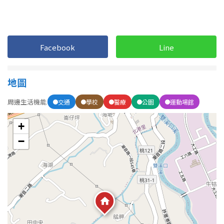
1樓
2樓
金門連江
3樓
4樓
Facebook
Line
5~10樓
11~20樓
21樓以上
地圖
周邊生活機能
交通
學校
醫療
公園
運動場館
~
樓
+
−
格局
不拘
1房
2房
3房
4房
5房以上