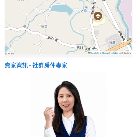
屋齡
不拘
5 年以下
5-10 年
10-20 年
Leaflet
|
©
OpenStreetMap
contributors
20-30 年
30-40 年
賣家資訊 - 社群房仲專家
40 年以上
售價