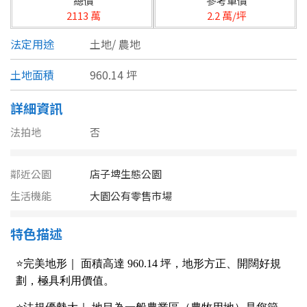
總價
參考單價
台北市
2113 萬
2.2 萬/坪
基隆市
法定用途
土地/
農地
新北市
土地面積
960.14 坪
宜蘭縣
詳細資訊
類型(可複選)
桃園市
法拍地
否
不拘
公寓
電梯大樓
套房
新竹市
鄰近公園
店子埤生態公園
別墅
透天厝
樓中樓
華廈
新竹縣
生活機能
大園公有零售市場
農舍
辦公
店面
工廠
苗栗縣
特色描述
台中市
廠辦
倉庫
土地
其他
彰化縣
坪數