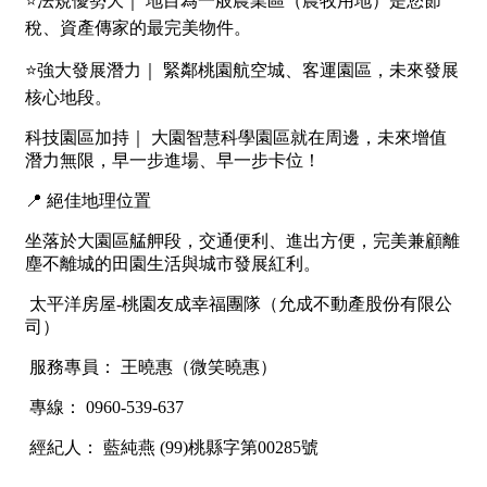
南投縣
不拘
20坪以下
雲林縣
20~30 坪
30~40 坪
嘉義市
40~50 坪
50~60 坪
嘉義縣
60~70 坪
70~80 坪
台南市
高雄市
80坪以上
澎湖縣
~
坪
屏東縣
樓層
台東縣
不拘
地下室
花蓮縣