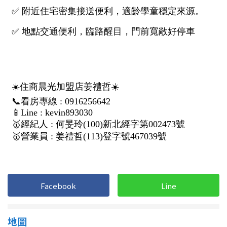
1樓
2樓
金門連江
3樓
4樓
5~10樓
11~20樓
21樓以上
~
樓
格局
不拘
1房
Facebook
Line
2房
3房
4房
5房以上
地圖