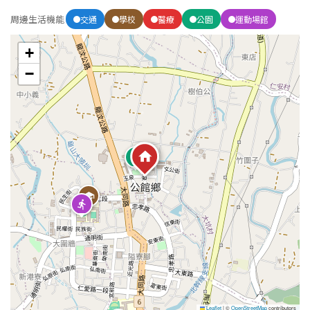
周邊生活機能
交通
學校
醫療
公園
運動場館
屋齡
+
不拘
5 年以下
−
5-10 年
10-20 年
20-30 年
30-40 年
40 年以上
售價
Leaflet
|
©
OpenStreetMap
contributors