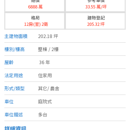
總價
參考單價
台北市
6888 萬
33.55 萬/坪
基隆市
格局
建物登記
12房(室) 2衛
205.32 坪
新北市
主建物面積
202.18 坪
宜蘭縣
樓別/樓高
整棟 / 2樓
類型(可複選)
桃園市
屋齡
36 年
不拘
公寓
電梯大樓
套房
新竹市
法定用途
住家用
別墅
透天厝
樓中樓
華廈
新竹縣
形式/類型
其它/
農舍
農舍
辦公
店面
工廠
苗栗縣
車位
庭院式
台中市
廠辦
倉庫
土地
其他
車位描述
多台
彰化縣
坪數
詳細資訊