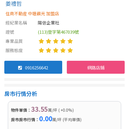
姜禮哲
住商不動産 中壢晨光 加盟店
經紀業名稱
陽信企業社
證號
(113)登字第467039號
專業品質
服務態度
0916256642
網路店鋪
房市行情分析
33.55
物件單價：
萬/坪 ( +0.0%)
0.00
房市房市行情：
萬/坪 (平均單價)