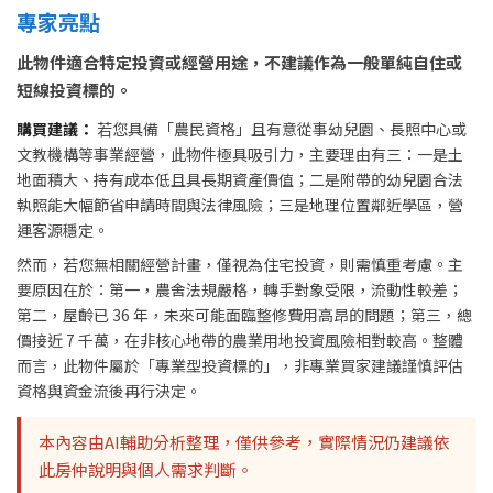
專家亮點
此物件適合特定投資或經營用途，不建議作為一般單純自住或
短線投資標的。
購買建議：
若您具備「農民資格」且有意從事幼兒園、長照中心或
文教機構等事業經營，此物件極具吸引力，主要理由有三：一是土
地面積大、持有成本低且具長期資產價值；二是附帶的幼兒園合法
執照能大幅節省申請時間與法律風險；三是地理位置鄰近學區，營
運客源穩定。
然而，若您無相關經營計畫，僅視為住宅投資，則需慎重考慮。主
要原因在於：第一，農舍法規嚴格，轉手對象受限，流動性較差；
第二，屋齡已 36 年，未來可能面臨整修費用高昂的問題；第三，總
價接近 7 千萬，在非核心地帶的農業用地投資風險相對較高。整體
而言，此物件屬於「專業型投資標的」，非專業買家建議謹慎評估
資格與資金流後再行決定。
本內容由AI輔助分析整理，僅供參考，實際情況仍建議依
此房仲說明與個人需求判斷。