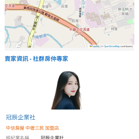
屋齡
不拘
5 年以下
5-10 年
10-20 年
Leaflet
|
©
OpenStreetMap
contributors
賣家資訊 - 社群房仲專家
20-30 年
30-40 年
40 年以上
售價
冠辰企業社
中信房屋 中壢三民 加盟店
經紀業名稱
冠辰企業社