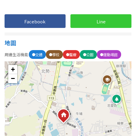
1樓
2樓
金門連江
3樓
4樓
Facebook
Line
5~10樓
11~20樓
地圖
21樓以上
周邊生活機能
交通
學校
醫療
公園
運動場館
~
樓
+
−
格局
不拘
1房
2房
3房
4房
5房以上