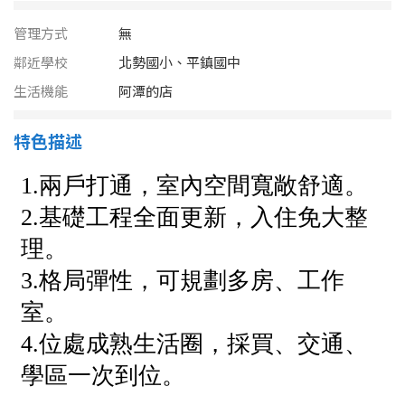
南投縣
不拘
20坪以下
管理方式
無
雲林縣
鄰近學校
北勢國小、平鎮國中
20~30 坪
30~40 坪
嘉義市
生活機能
阿潭的店
40~50 坪
50~60 坪
嘉義縣
特色描述
60~70 坪
70~80 坪
台南市
高雄市
80坪以上
澎湖縣
~
坪
屏東縣
樓層
台東縣
不拘
地下室
花蓮縣