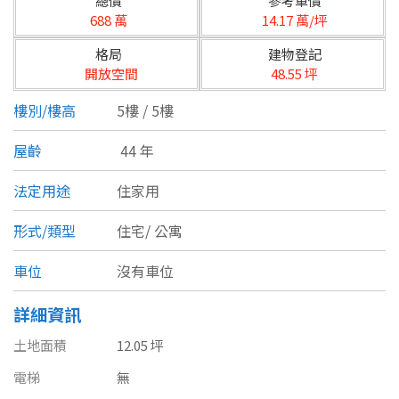
總價
參考單價
台北市
688 萬
14.17 萬/坪
基隆市
格局
建物登記
開放空間
48.55 坪
新北市
樓別/樓高
5樓 / 5樓
宜蘭縣
屋齡
44 年
類型(可複選)
桃園市
法定用途
住家用
不拘
公寓
電梯大樓
套房
新竹市
形式/類型
住宅/
公寓
別墅
透天厝
樓中樓
華廈
新竹縣
車位
沒有車位
農舍
辦公
店面
工廠
苗栗縣
詳細資訊
台中市
廠辦
倉庫
土地
其他
土地面積
12.05 坪
彰化縣
電梯
無
坪數