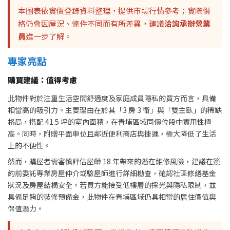
本圖表依實價登錄資料整理，提供市場行情參考；實際價
格仍會因屋況、條件不同而有所差異，建議
洽詢承辦營業
員
進一步了解。
專家亮點
購買建議：值得考慮
此物件對於注重生活空間舒適度及家庭成員隱私的買方而言，具備
相當高的吸引力。主要理由在於其「3 房 3 衛」與「雙主臥」的稀缺
格局，搭配 41.5 坪的室內面積，在青埔區域同價位段中實用性極
高。同時，附贈平面車位且鄰近便利商店與捷運，極大降低了生活
上的不便性。
然而，購屋者需審慎評估屋齡 18 年帶來的潛在維修風險，建議在簽
約前委託專業房屋仲介或驗屋師進行詳細勘查，確認社區修繕基金
狀況及房屋結構安全。若買方能接受低樓層的採光與隱私限制，並
具備足夠的裝修預備金，此物件在青埔區域仍具相當的居住價值與
保值潛力。