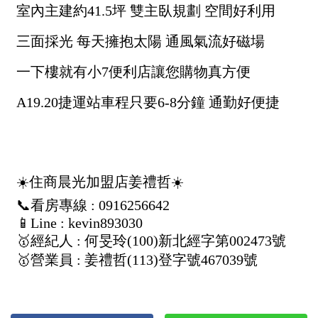
1樓
2樓
金門連江
3樓
4樓
5~10樓
11~20樓
21樓以上
~
樓
格局
不拘
1房
2房
3房
4房
5房以上