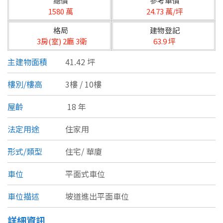
總價
參考單價
台北市
1580 萬
24.73 萬/坪
基隆市
格局
建物登記
3房(室) 2廳 3衛
63.9 坪
新北市
主建物面積
41.42 坪
宜蘭縣
樓別/樓高
3樓 / 10樓
類型(可複選)
桃園市
屋齡
18 年
不拘
公寓
電梯大樓
套房
新竹市
法定用途
住家用
別墅
透天厝
樓中樓
華廈
新竹縣
形式/類型
住宅/
華廈
農舍
辦公
店面
工廠
苗栗縣
車位
平面式車位
台中市
廠辦
倉庫
土地
其他
車位描述
坡道進出平面車位
彰化縣
坪數
詳細資訊