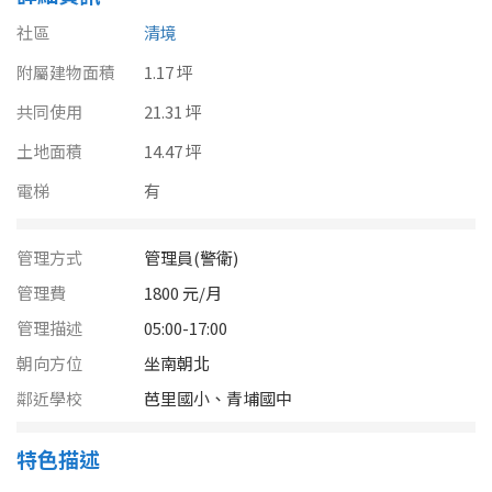
南投縣
不拘
20坪以下
社區
清境
雲林縣
附屬建物面積
1.17 坪
20~30 坪
30~40 坪
嘉義市
共同使用
21.31 坪
40~50 坪
50~60 坪
土地面積
14.47 坪
嘉義縣
電梯
有
60~70 坪
70~80 坪
台南市
高雄市
80坪以上
管理方式
管理員(警衛)
管理費
1800 元/月
澎湖縣
~
坪
管理描述
05:00-17:00
屏東縣
朝向方位
坐南朝北
樓層
鄰近學校
芭里國小、青埔國中
台東縣
不拘
地下室
花蓮縣
特色描述