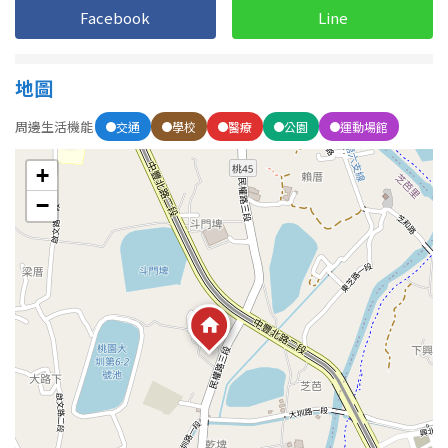
Facebook
Line
屋齡
地圖
不拘
5 年以下
周邊生活機能
交通
學校
醫療
公園
運動場館
5-10 年
10-20 年
+
−
20-30 年
30-40 年
40 年以上
售價