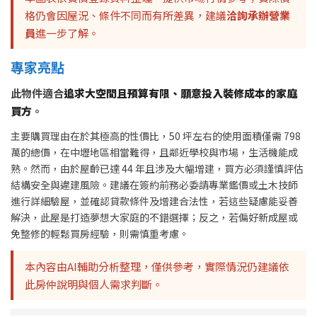
格仍會因屋況、條件不同而有所差異，建議
洽詢承辦營業
員
進一步了解。
專家亮點
此物件適合
追求大空間且預算有限、願意投入裝修成本的家庭
買方
。
主要購買理由在於其極高的性價比，50 坪左右的使用面積僅需 798
萬的總價，在中壢地區相當難得，且鄰近學校與市場，生活機能成
熟。然而，由於屋齡已達 44 年且涉及大幅增建，買方必須謹慎評估
結構安全與違建風險。建議在簽約前務必委請專業鑑價或土木技師
進行詳細驗屋，並確認貸款條件及增建合法性，若這些疑慮能妥善
解決，此屋是打造夢想大家庭的不錯選擇；反之，若偏好新成屋或
免整修的輕鬆買房經驗，則需慎重考慮。
本內容由AI輔助分析整理，僅供參考，實際情況仍建議依
此房仲說明與個人需求判斷。