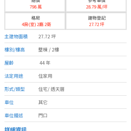
總價
參考單價
台北市
798 萬
28.79 萬/坪
基隆市
格局
建物登記
4房(室) 2廳 2衛
27.72 坪
新北市
主建物面積
27.72 坪
宜蘭縣
樓別/樓高
整棟 / 2樓
類型(可複選)
桃園市
屋齡
44 年
不拘
公寓
電梯大樓
套房
新竹市
法定用途
住家用
別墅
透天厝
樓中樓
華廈
新竹縣
形式/類型
住宅/
透天厝
農舍
辦公
店面
工廠
苗栗縣
車位
其它
台中市
廠辦
倉庫
土地
其他
車位描述
門口
彰化縣
坪數
詳細資訊