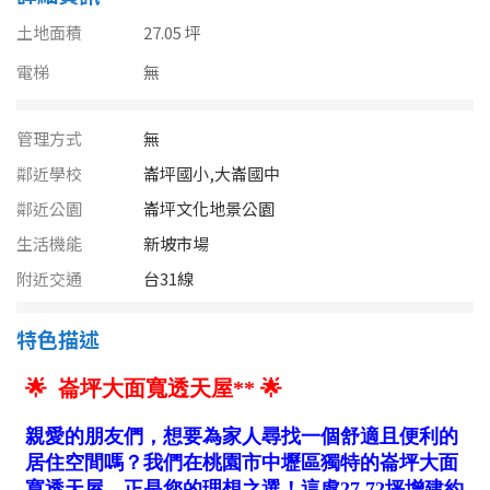
南投縣
不拘
20坪以下
土地面積
27.05 坪
雲林縣
電梯
無
20~30 坪
30~40 坪
嘉義市
管理方式
無
40~50 坪
50~60 坪
嘉義縣
鄰近學校
崙坪國小,大崙國中
60~70 坪
70~80 坪
台南市
鄰近公園
崙坪文化地景公園
生活機能
新坡市場
高雄市
80坪以上
附近交通
台31線
澎湖縣
~
坪
特色描述
屏東縣
樓層
台東縣
不拘
地下室
花蓮縣