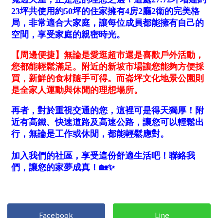
1樓
2樓
金門連江
3樓
4樓
5~10樓
11~20樓
21樓以上
~
樓
格局
不拘
1房
2房
3房
4房
5房以上
Facebook
Line