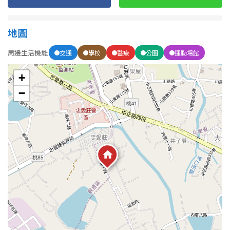
屋齡
地圖
不拘
5 年以下
周邊生活機能
交通
學校
醫療
公園
運動場館
+
5-10 年
10-20 年
−
20-30 年
30-40 年
40 年以上
售價